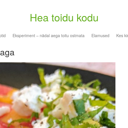
Hea toidu kodu
tid
Eksperiment – nädal aega toitu ostmata
Elamused
Kes ki
taga