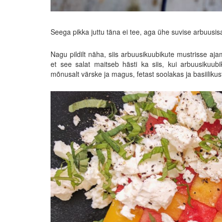
Seega pikka juttu täna ei tee, aga ühe suvise arbuusisal
Nagu pildilt näha, siis arbuusikuubikute mustrisse aj
et see salat maitseb hästi ka siis, kui arbuusikuub
mõnusalt värske ja magus, fetast soolakas ja basiilikus