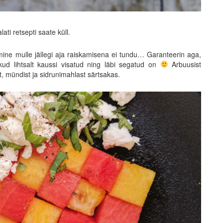
ati retsepti saate küll.
amine mulle jällegi aja raiskamisena ei tundu… Garanteerin aga,
ikud lihtsalt kaussi visatud ning läbi segatud on
Arbuusist
t, mündist ja sidrunimahlast särtsakas.