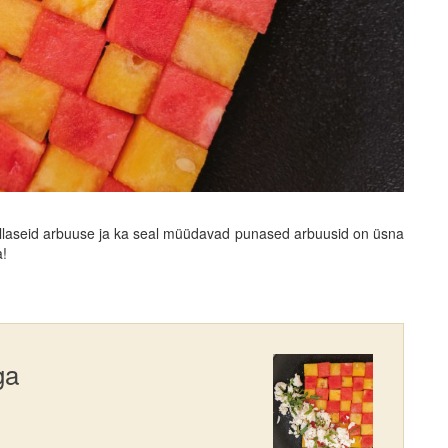
ollaseid arbuuse ja ka seal müüdavad punased arbuusid on üsna
a!
ga