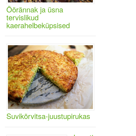
Öörännak ja üsna
tervislikud
kaerahelbeküpsised
Suvikõrvitsa-juustupirukas