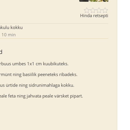
Hinda retsepti
akulu kokku
10 min
d
arbuus umbes 1x1 cm kuubikuteks.
rmünt ning basiilik peeneteks ribadeks.
us ürtide ning sidrunimahlaga kokku.
ale feta ning jahvata peale värsket pipart.