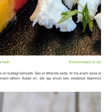
By
kadri
Kommentaare ei ole
ega on kuidagi kehvasti. See ei tähenda seda, et ma enam süüa ei
 enam-vähem ilusad on, siis iga arvuti ees veedetud lisaminut