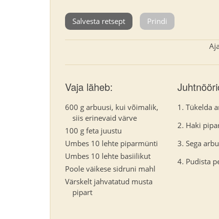
Salvesta retsept
Prindi
Aj
Vaja läheb:
Juhtnööri
600 g arbuusi, kui võimalik,
Tükelda 
siis erinevaid värve
Haki pipa
100 g feta juustu
Umbes 10 lehte piparmünti
Sega arbu
Umbes 10 lehte basiilikut
Pudista pe
Poole väikese sidruni mahl
Värskelt jahvatatud musta
pipart