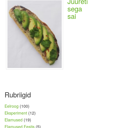
Juureti
sega
sai
Rubriigid
Eelroog
(100)
Eksperiment
(12)
Elamused
(19)
Elamused Eestis
(5)