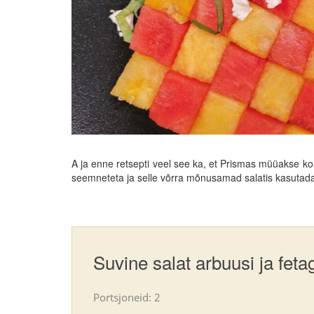
A ja enne retsepti veel see ka, et Prismas müüakse k
seemneteta ja selle võrra mõnusamad salatis kasutad
Suvine salat arbuusi ja feta
Portsjoneid: 2