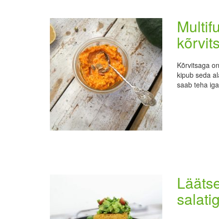
Multif
kõrvit
Kõrvitsaga on
kipub seda al
saab teha ig
Läätse
salati