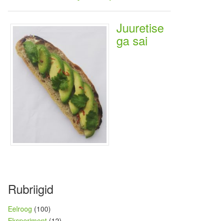
Juuretise
ga sai
Rubriigid
Eelroog
(100)
Eksperiment
(12)