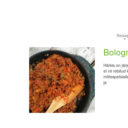
Retsep
Bologn
Härkis on jär
et nii rebitu
mittespetsial
ja