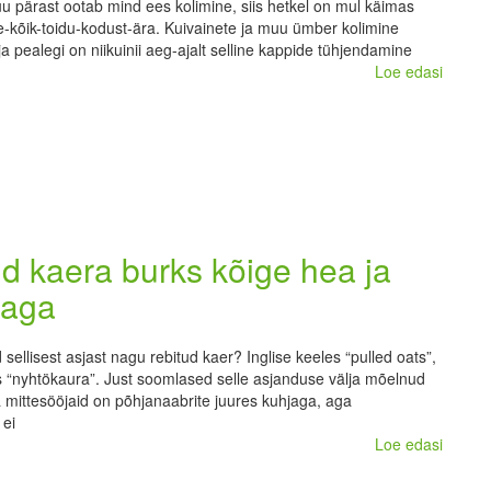
u pärast ootab mind ees kolimine, siis hetkel on mul käimas
-kõik-toidu-kodust-ära. Kuivainete ja muu ümber kolimine
ja pealegi on niikuinii aeg-ajalt selline kappide tühjendamine
Loe edasi
d kaera burks kõige hea ja
aga
sellisest asjast nagu rebitud kaer? Inglise keeles “pulled oats”,
 “nyhtökaura”. Just soomlased selle asjanduse välja mõelnud
ha mittesööjaid on põhjanaabrite juures kuhjaga, aga
 ei
Loe edasi