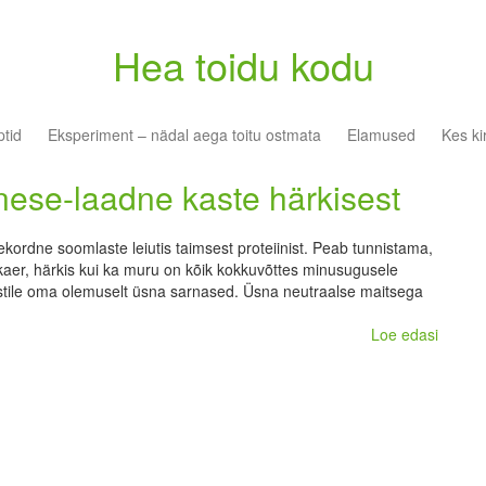
Hea toidu kodu
tid
Eksperiment – nädal aega toitu ostmata
Elamused
Kes ki
ese-laadne kaste härkisest
jekordne soomlaste leiutis taimsest proteiinist. Peab tunnistama,
d kaer, härkis kui ka muru on kõik kokkuvõttes minusugusele
istile oma olemuselt üsna sarnased. Üsna neutraalse maitsega
Loe edasi