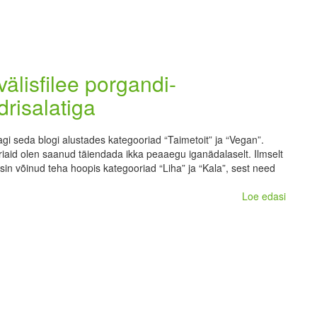
välisfilee porgandi-
drisalatiga
gi seda blogi alustades kategooriad “Taimetoit” ja “Vegan”.
iaid olen saanud täiendada ikka peaaegu iganädalaselt. Ilmselt
eksin võinud teha hoopis kategooriad “Liha” ja “Kala”, sest need
Loe edasi