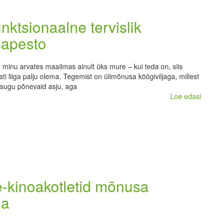
unktsionaalne tervislik
sapesto
 minu arvates maailmas ainult üks mure – kui teda on, siis
ati liiga palju olema. Tegemist on ülimõnusa köögiviljaga, millest
asugu põnevaid asju, aga
Loe edasi
-kinoakotletid mõnusa
ga