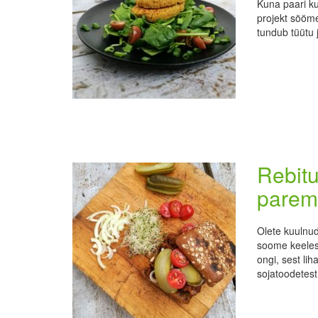
Kuna paari ku
projekt sööme
tundub tüütu 
Rebitu
parem
Olete kuulnud 
soome keeles
ongi, sest li
sojatoodetest