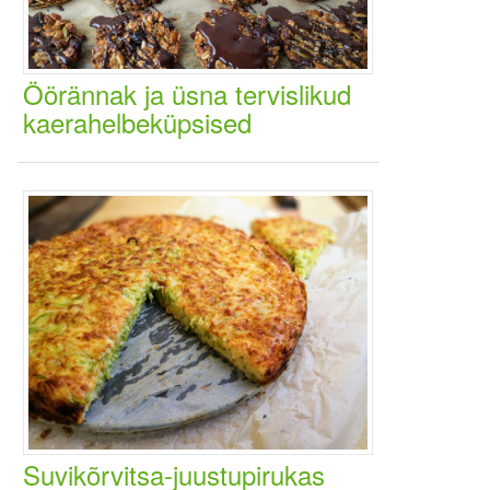
Öörännak ja üsna tervislikud
kaerahelbeküpsised
Suvikõrvitsa-juustupirukas