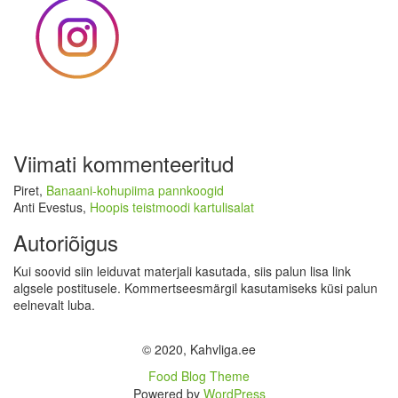
Viimati kommenteeritud
Piret
,
Banaani-kohupiima pannkoogid
Anti Evestus
,
Hoopis teistmoodi kartulisalat
Autoriõigus
Kui soovid siin leiduvat materjali kasutada, siis palun lisa link
algsele postitusele. Kommertseesmärgil kasutamiseks küsi palun
eelnevalt luba.
© 2020, Kahvliga.ee
Food Blog Theme
Powered by
WordPress