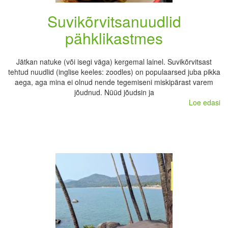
Suvikõrvitsanuudlid
pähklikastmes
Jätkan natuke (või isegi väga) kergemal lainel. Suvikõrvitsast
tehtud nuudlid (inglise keeles: zoodles) on populaarsed juba pikka
aega, aga mina ei olnud nende tegemiseni miskipärast varem
jõudnud. Nüüd jõudsin ja
Loe edasi