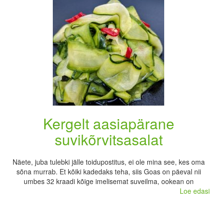
Kergelt aasiapärane
suvikõrvitsasalat
Näete, juba tulebki jälle toidupostitus, ei ole mina see, kes oma
sõna murrab. Et kõiki kadedaks teha, siis Goas on päeval nii
umbes 32 kraadi kõige imelisemat suveilma, ookean on
Loe edasi