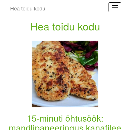
Hea toidu kodu
Toggle
Hea toidu kodu
15-minuti õhtusöök:
mandlipaneeringus kanafilee