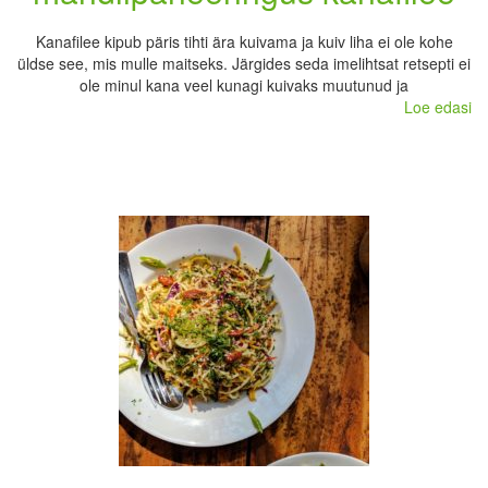
Kanafilee kipub päris tihti ära kuivama ja kuiv liha ei ole kohe
üldse see, mis mulle maitseks. Järgides seda imelihtsat retsepti ei
ole minul kana veel kunagi kuivaks muutunud ja
Loe edasi