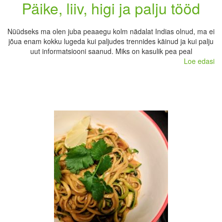
Päike, liiv, higi ja palju tööd
Nüüdseks ma olen juba peaaegu kolm nädalat Indias olnud, ma ei
jõua enam kokku lugeda kui paljudes trennides käinud ja kui palju
uut informatsiooni saanud. Miks on kasulik pea peal
Loe edasi