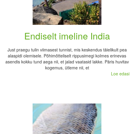
Endiselt imeline India
Just praegu tulin viimasest tunnist, mis keskendus täielikult pea
alaspidi olemisele. Põhimõtteliselt rippusimegi kolmes erinevas
asendis kokku tund aega nii, et jalad vaatasid lakke. Päris huvitav
kogemus, ütleme nii, et
Loe edasi