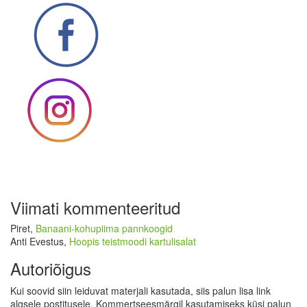
Viimati kommenteeritud
Piret
,
Banaani-kohupiima pannkoogid
Anti Evestus
,
Hoopis teistmoodi kartulisalat
Autoriõigus
Kui soovid siin leiduvat materjali kasutada, siis palun lisa link
algsele postitusele. Kommertseesmärgil kasutamiseks küsi palun