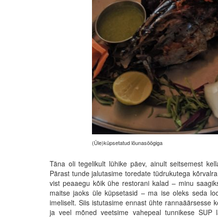
(Üle)küpsetatud lõunasöögiga
Täna oli tegelikult lühike päev, ainult seitsemest k
Pärast tunde jalutasime toredate tüdrukutega kõrvalran
vist peaaegu kõik ühe restorani kalad – minu saagiks
maitse jaoks üle küpsetasid – ma ise oleks seda loom
imeliselt. Siis istutasime ennast ühte rannaäärsesse 
ja veel mõned veetsime vahepeal tunnikese SUP la