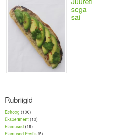
Juureti
sega
sai
Rubriigid
Eelroog
(100)
Eksperiment
(12)
Elamused
(19)
Elamused Eestis
(5)