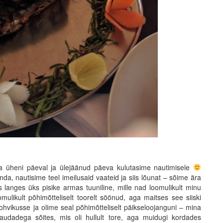
ella üheni päeval ja ülejäänud päeva kulutasime nautimisele
da, nautisime teel imeilusaid vaateid ja siis lõunat – sõime ära
 langes üks pisike armas tuuniline, mille nad loomulikult minu
ulikult põhimõtteliselt toorelt söönud, aga maitses see siiski
kohvikusse ja olime seal põhimõtteliselt päikseloojanguni – mina
udadega sõites, mis oli hullult tore, aga muidugi kordades