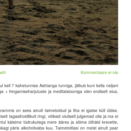
adri
Kommentaare ei ole
kell 7 kahetunnise Ashtanga tunniga, jätkub kuni kella neljani
a + hingamiseharjutuste ja meditatsiooniga olen endiselt elus,
mmis on sees ainult taimetoidud ja liha ei igatse küll üldse.
lt tagasihoidlikult ringi, võiksid oluliselt julgemad olla ja ma ei
ul käisime tüdrukutega mere ääres ja sõime ülihäid krevette,
kkagi päris alkoholivaba kuu. Taimetoitlasi on meist ainult paar