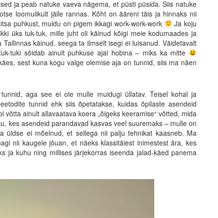
ised ja peab natuke vaeva nägema, et püsti püsida. Siis natuke
tse loomulikult jälle rannas. Kõht on ääreni täis ja hinnaks nii
itsa puhkust, muidu on pigem ikkagi work-work-work
Ja koju
ikki üks tuk-tuk, mille juht oli käinud kõigi meie kodumaades ja
a Tallinnas käinud, seega ta ilmselt isegi ei luisanud. Väidetavalt
uk-tuki sõidab ainult puhkuse ajal hobina – miks ka mitte
äes, sest kuna kogu valge olemise aja on tunnid, siis ma näen
unnid, aga see ei ole mulle muidugi üllatav. Teisel kohal ja
eetodite tunnid ehk siis õpetatakse, kuidas õpilaste asendeid
i võtta ainult allavaatava koera „õigeks keeramise“ võtted, mida
stu, kes asendeid parandavad kasvas veel suuremaks – mulle on
a üldse ei mõelnud, et sellega nii palju tehnikat kaasneb. Ma
agi nii kaugele jõuan, et näeks klassitäiest inimestest ära, kes
ks ja kuhu ning millises järjekorras iseenda jalad-käed panema