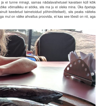
t ja ei tunne minagi, samas nädalavahetusel kavatsen küll kõik
kõike võimalikku ei sööks, siis ma ju ei oleks mina. Üks õpetaja
nult keedetud taimetoidud põhimõtteliselt), siis peaks näiteks
 mul on väike ahvatlus proovida, et kas see tõesti on nii, aga