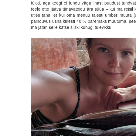
tükki, aga keegi ei tundu väga lihast puudust tundva
teele ette jääva tänavatoidu ära süüa – kui ma reisil 
ütles täna, et kui oma menüü täiesti ümber muuta (ai
painduvus üsna kiiresti 40 % paremaks muutuma, seega
ma jätan selle katse siiski kuhugi tulevikku.