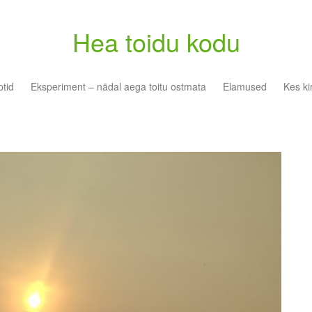
Hea toidu kodu
tid
Eksperiment – nädal aega toitu ostmata
Elamused
Kes ki