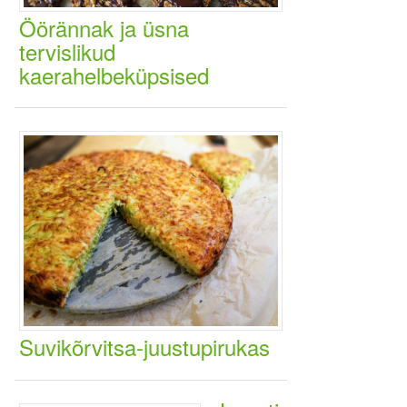
Öörännak ja üsna
tervislikud
kaerahelbeküpsised
Suvikõrvitsa-juustupirukas