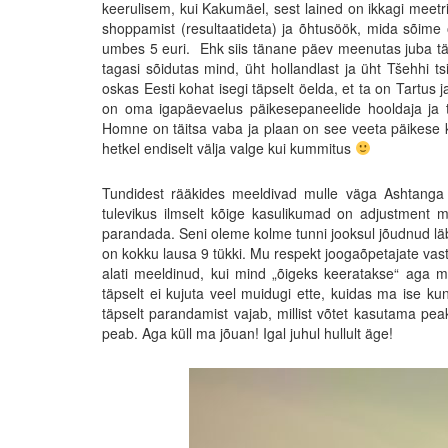
keerulisem, kui Kakumäel, sest lained on ikkagi meetr
shoppamist (resultaatideta) ja õhtusöök, mida sõime o
umbes 5 euri. Ehk siis tänane päev meenutas juba tä
tagasi sõidutas mind, üht hollandlast ja üht Tšehhi ts
oskas Eesti kohat isegi täpselt öelda, et ta on Tartus j
on oma igapäevaelus päikesepaneelide hooldaja ja t
Homne on täitsa vaba ja plaan on see veeta päikese k
hetkel endiselt välja valge kui kummitus
Tundidest rääkides meeldivad mulle väga Ashtanga t
tulevikus ilmselt kõige kasulikumad on adjustment m
parandada. Seni oleme kolme tunni jooksul jõudnud läb
on kokku lausa 9 tükki. Mu respekt joogaõpetajate va
alati meeldinud, kui mind „õigeks keeratakse“ aga m
täpselt ei kujuta veel muidugi ette, kuidas ma ise kun
täpselt parandamist vajab, millist võtet kasutama pea
peab. Aga küll ma jõuan! Igal juhul hullult äge!