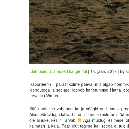
Elamused
,
Elamused kaugemal
| 14. jaan. 2017 | By
k
Raporteerin – pärast kolme päeva, mis algab hommikul 
loengutega ja seejärel lõppeb kahetunnise Hatha joog
terve ja rõõmus.
Süüa antakse vahepeal ka ja söögid on head – progra
Ainult vürtsidega käivad nad siin meie restoranis äärmise
ole ainuke, kes nii arvab
Aga muidugi esimesel õht
kalmaari ja kala. Paar õlut tegime ka, seega ei tule i