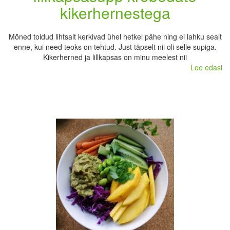
kikerhernestega
Mõned toidud lihtsalt kerkivad ühel hetkel pähe ning ei lahku sealt
enne, kui need teoks on tehtud. Just täpselt nii oli selle supiga.
Kikerherned ja lillkapsas on minu meelest nii
Loe edasi