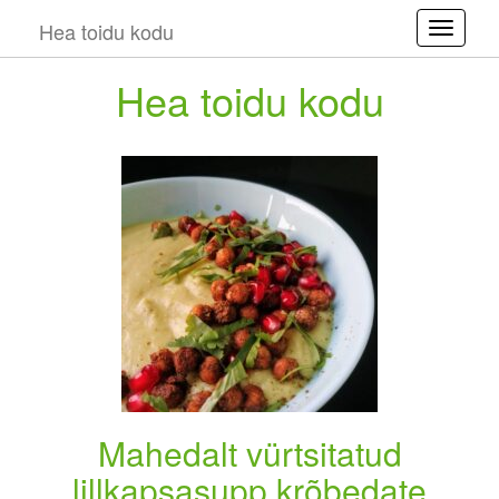
Hea toidu kodu
Toggle
Hea toidu kodu
Mahedalt vürtsitatud
lillkapsasupp krõbedate