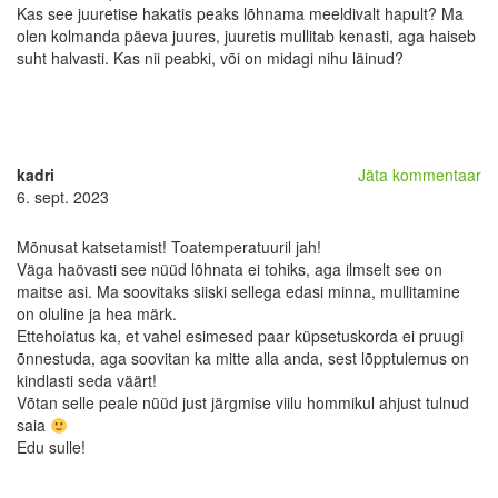
Kas see juuretise hakatis peaks lõhnama meeldivalt hapult? Ma
olen kolmanda päeva juures, juuretis mullitab kenasti, aga haiseb
suht halvasti. Kas nii peabki, või on midagi nihu läinud?
kadri
Jäta kommentaar
6. sept. 2023
Mõnusat katsetamist! Toatemperatuuril jah!
Väga haövasti see nüüd lõhnata ei tohiks, aga ilmselt see on
maitse asi. Ma soovitaks siiski sellega edasi minna, mullitamine
on oluline ja hea märk.
Ettehoiatus ka, et vahel esimesed paar küpsetuskorda ei pruugi
õnnestuda, aga soovitan ka mitte alla anda, sest lõpptulemus on
kindlasti seda väärt!
Võtan selle peale nüüd just järgmise viilu hommikul ahjust tulnud
saia
Edu sulle!