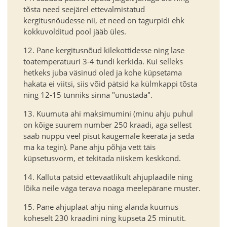
tõsta need seejärel ettevalmistatud
kergitusnõudesse nii, et need on tagurpidi ehk
kokkuvolditud pool jääb üles.
Pane kergitusnõud kilekottidesse ning lase
toatemperatuuri 3-4 tundi kerkida. Kui selleks
hetkeks juba väsinud oled ja kohe küpsetama
hakata ei viitsi, siis võid pätsid ka külmkappi tõsta
ning 12-15 tunniks sinna "unustada".
Kuumuta ahi maksimumini (minu ahju puhul
on kõige suurem number 250 kraadi, aga sellest
saab nuppu veel pisut kaugemale keerata ja seda
ma ka tegin). Pane ahju põhja vett täis
küpsetusvorm, et tekitada niiskem keskkond.
Kalluta pätsid ettevaatlikult ahjuplaadile ning
lõika neile väga terava noaga meelepärane muster.
Pane ahjuplaat ahju ning alanda kuumus
koheselt 230 kraadini ning küpseta 25 minutit.