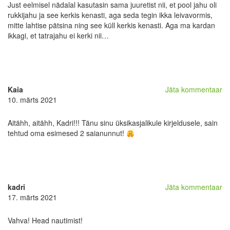
Just eelmisel nädalal kasutasin sama juuretist nii, et pool jahu oli
rukkijahu ja see kerkis kenasti, aga seda tegin ikka leivavormis,
mitte lahtise pätsina ning see küll kerkis kenasti. Aga ma kardan
ikkagi, et tatrajahu ei kerki nii…
Kaia
Jäta kommentaar
10. märts 2021
Aitähh, aitähh, Kadri!!! Tänu sinu üksikasjalikule kirjeldusele, sain
tehtud oma esimesed 2 saianunnut!
kadri
Jäta kommentaar
17. märts 2021
Vahva! Head nautimist!