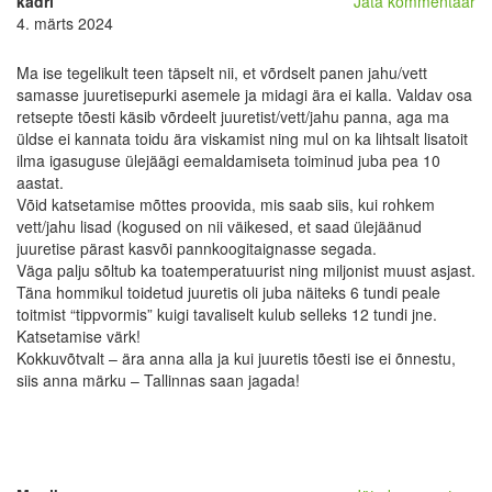
kadri
Jäta kommentaar
4. märts 2024
Ma ise tegelikult teen täpselt nii, et võrdselt panen jahu/vett
samasse juuretisepurki asemele ja midagi ära ei kalla. Valdav osa
retsepte tõesti käsib võrdeelt juuretist/vett/jahu panna, aga ma
üldse ei kannata toidu ära viskamist ning mul on ka lihtsalt lisatoit
ilma igasuguse ülejäägi eemaldamiseta toiminud juba pea 10
aastat.
Võid katsetamise mõttes proovida, mis saab siis, kui rohkem
vett/jahu lisad (kogused on nii väikesed, et saad ülejäänud
juuretise pärast kasvõi pannkoogitaignasse segada.
Väga palju sõltub ka toatemperatuurist ning miljonist muust asjast.
Täna hommikul toidetud juuretis oli juba näiteks 6 tundi peale
toitmist “tippvormis” kuigi tavaliselt kulub selleks 12 tundi jne.
Katsetamise värk!
Kokkuvõtvalt – ära anna alla ja kui juuretis tõesti ise ei õnnestu,
siis anna märku – Tallinnas saan jagada!