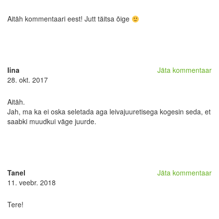
Aitäh kommentaari eest! Jutt täitsa õige
Iina
Jäta kommentaar
28. okt. 2017
Aitäh.
Jah, ma ka ei oska seletada aga leivajuuretisega kogesin seda, et
saabki muudkui väge juurde.
Tanel
Jäta kommentaar
11. veebr. 2018
Tere!