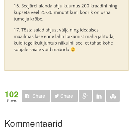
Seejärel alanda ahju kuumus 200 kraadini ning
küpseta veel 25-30 minutit kuni koorik on üsna
tume ja krõbe.
Tõsta saiad ahjust välja ning ideaalses
maailmas lase enne lahti lõikamist maha jahtuda,
kuid tegelikult juhtub niikuinii see, et tahad kohe
soojale saiale võid määrida
102
Share
Share
Shares
Kommentaarid