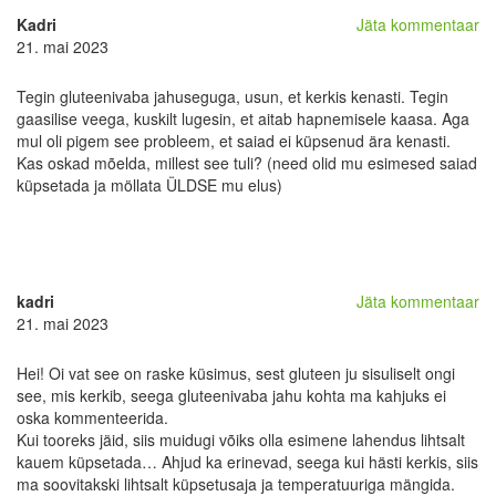
Kadri
Jäta kommentaar
21. mai 2023
Tegin gluteenivaba jahuseguga, usun, et kerkis kenasti. Tegin
gaasilise veega, kuskilt lugesin, et aitab hapnemisele kaasa. Aga
mul oli pigem see probleem, et saiad ei küpsenud ära kenasti.
Kas oskad mõelda, millest see tuli? (need olid mu esimesed saiad
küpsetada ja möllata ÜLDSE mu elus)
kadri
Jäta kommentaar
21. mai 2023
Hei! Oi vat see on raske küsimus, sest gluteen ju sisuliselt ongi
see, mis kerkib, seega gluteenivaba jahu kohta ma kahjuks ei
oska kommenteerida.
Kui tooreks jäid, siis muidugi võiks olla esimene lahendus lihtsalt
kauem küpsetada… Ahjud ka erinevad, seega kui hästi kerkis, siis
ma soovitakski lihtsalt küpsetusaja ja temperatuuriga mängida.