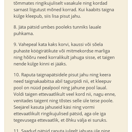
tõmmates ringikujuliselt vasakule ning kordad
sarnast liigutust mõned korrad. Kui kaabits taigna
külge kleepub, siis lisa pisut jahu.
Jäta pätsid umbes pooleks tunniks lauale
puhkama.
Vahepeal kata kaks korvi, kaussi või sõela
puhaste köögirätikute või mitmekordse marliga
ning hõõru need korralikult jahuga sisse, et taigen
nende külge kinni ei jääks.
Raputa taignapätsidele pisut jahu ning keera
need taignakaabitsa abil tagurpidi nii, et kleepuv
pool on nüüd pealpool ning jahune pool laual.
Voldi taigen ettevaatlikult veel kord nii, nagu enne,
venitades taigent ning tõstes selle üle teise poole.
Seejärel kasuta jahuseid käsi ning vormi
ettevaatlikult ringikujulised pätsid, aga ole iga
tegevusega ettevaatlik, et õhku välja ei suruks.
Saadud pätsid raputa julgelt jahuga üle ning