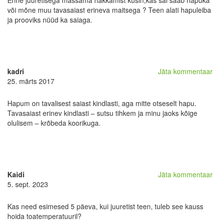
Enne juuretisega mässama hakkamist küsin,kas sai saab hapuka
või mõne muu tavasaiast erineva maitsega ? Teen alati hapuleiba
ja prooviks nüüd ka saiaga.
kadri
Jäta kommentaar
25. märts 2017
Hapum on tavalisest saiast kindlasti, aga mitte otseselt hapu.
Tavasaiast erinev kindlasti – sutsu tihkem ja minu jaoks kõige
olulisem – krõbeda koorikuga.
Kaidi
Jäta kommentaar
5. sept. 2023
Kas need esimesed 5 päeva, kui juuretist teen, tuleb see kauss
hoida toatemperatuuril?