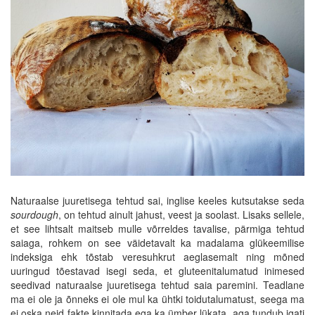
Naturaalse juuretisega tehtud sai, inglise keeles kutsutakse seda
sourdough
, on tehtud ainult jahust, veest ja soolast. Lisaks sellele,
et see lihtsalt maitseb mulle võrreldes tavalise, pärmiga tehtud
saiaga, rohkem on see väidetavalt ka madalama glükeemilise
indeksiga ehk tõstab veresuhkrut aeglasemalt ning mõned
uuringud tõestavad isegi seda, et gluteenitalumatud inimesed
seedivad naturaalse juuretisega tehtud saia paremini. Teadlane
ma ei ole ja õnneks ei ole mul ka ühtki toidutalumatust, seega ma
ei oska neid fakte kinnitada ega ka ümber lükata, aga tundub igati