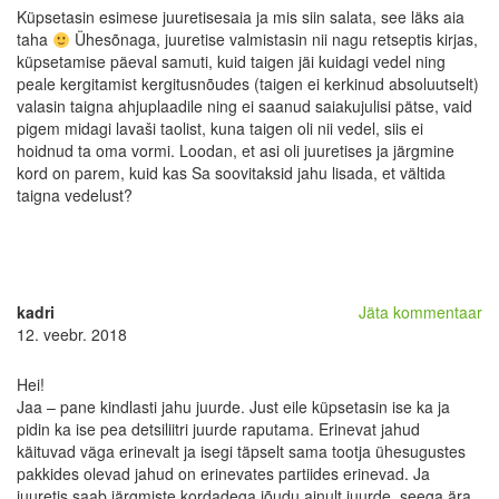
Küpsetasin esimese juuretisesaia ja mis siin salata, see läks aia
taha
Ühesõnaga, juuretise valmistasin nii nagu retseptis kirjas,
küpsetamise päeval samuti, kuid taigen jäi kuidagi vedel ning
peale kergitamist kergitusnõudes (taigen ei kerkinud absoluutselt)
valasin taigna ahjuplaadile ning ei saanud saiakujulisi pätse, vaid
pigem midagi lavaši taolist, kuna taigen oli nii vedel, siis ei
hoidnud ta oma vormi. Loodan, et asi oli juuretises ja järgmine
kord on parem, kuid kas Sa soovitaksid jahu lisada, et vältida
taigna vedelust?
kadri
Jäta kommentaar
12. veebr. 2018
Hei!
Jaa – pane kindlasti jahu juurde. Just eile küpsetasin ise ka ja
pidin ka ise pea detsiliitri juurde raputama. Erinevat jahud
käituvad väga erinevalt ja isegi täpselt sama tootja ühesugustes
pakkides olevad jahud on erinevates partiides erinevad. Ja
juuretis saab järgmiste kordadega jõudu ainult juurde, seega ära