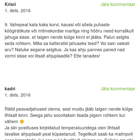
Kristi
Jäta kommentaar
1. dets. 2016
9. Vahepeal kata kaks korvi, kaussi või sõela puhaste
köögirätikute või mitmekordse marliga ning hõõru need korralikult
jahuga sisse, et taigen nende külge kinni ei jääks. Palun selgita
seda rohkem. Miks sa katteratid jahuseks teed? Voi sain valesti
aru? Natuke segane selgitus. Ja kas ahju pannes paned nad
vormi sisse voi litsalt ahjuplaadile? Ette tanades!
kadri
Jäta kommentaar
1. dets. 2016
Rätid peavadjahused olema, sest muidu jääb taigen nende külge
lihtsalt kinni. Seega jahu soovitaksin lisada pigem rohkem kui
vähem
Ja siin postituses kirjeldatud temperatuuridega olen lihtsalt
tavalise ahjuplaadi peal küpsetanud. Tegelikult saab ka malmpoti