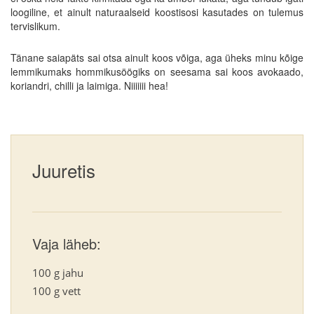
loogiline, et ainult naturaalseid koostisosi kasutades on tulemus
tervislikum.
Tänane saiapäts sai otsa ainult koos võiga, aga üheks minu kõige
lemmikumaks hommikusöögiks on seesama sai koos avokaado,
koriandri, chilli ja laimiga. Niiiiiii hea!
Juuretis
Vaja läheb:
100 g jahu
100 g vett