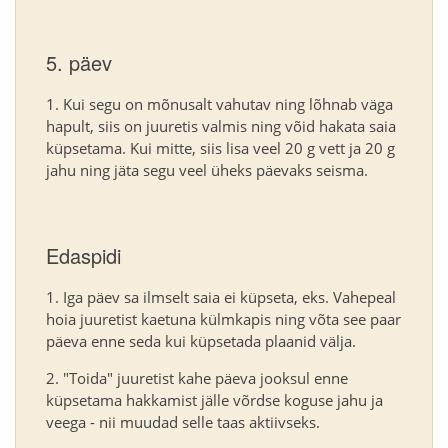
5. päev
Kui segu on mõnusalt vahutav ning lõhnab väga
hapult, siis on juuretis valmis ning võid hakata saia
küpsetama. Kui mitte, siis lisa veel 20 g vett ja 20 g
jahu ning jäta segu veel üheks päevaks seisma.
Edaspidi
Iga päev sa ilmselt saia ei küpseta, eks. Vahepeal
hoia juuretist kaetuna külmkapis ning võta see paar
päeva enne seda kui küpsetada plaanid välja.
"Toida" juuretist kahe päeva jooksul enne
küpsetama hakkamist jälle võrdse koguse jahu ja
veega - nii muudad selle taas aktiivseks.