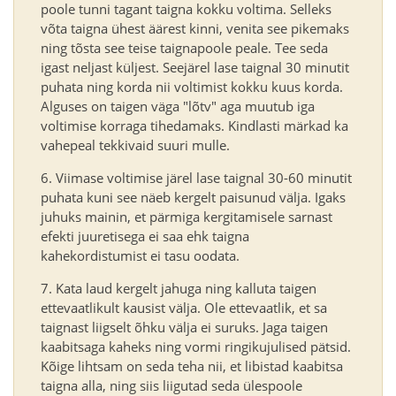
poole tunni tagant taigna kokku voltima. Selleks
võta taigna ühest äärest kinni, venita see pikemaks
ning tõsta see teise taignapoole peale. Tee seda
igast neljast küljest. Seejärel lase taignal 30 minutit
puhata ning korda nii voltimist kokku kuus korda.
Alguses on taigen väga "lõtv" aga muutub iga
voltimise korraga tihedamaks. Kindlasti märkad ka
vahepeal tekkivaid suuri mulle.
Viimase voltimise järel lase taignal 30-60 minutit
puhata kuni see näeb kergelt paisunud välja. Igaks
juhuks mainin, et pärmiga kergitamisele sarnast
efekti juuretisega ei saa ehk taigna
kahekordistumist ei tasu oodata.
Kata laud kergelt jahuga ning kalluta taigen
ettevaatlikult kausist välja. Ole ettevaatlik, et sa
taignast liigselt õhku välja ei suruks. Jaga taigen
kaabitsaga kaheks ning vormi ringikujulised pätsid.
Kõige lihtsam on seda teha nii, et libistad kaabitsa
taigna alla, ning siis liigutad seda ülespoole