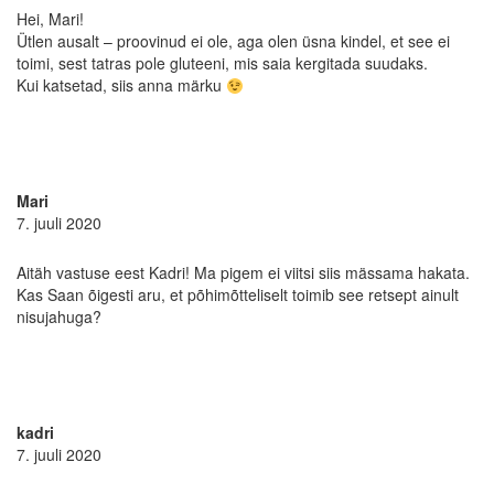
Hei, Mari!
Ütlen ausalt – proovinud ei ole, aga olen üsna kindel, et see ei
toimi, sest tatras pole gluteeni, mis saia kergitada suudaks.
Kui katsetad, siis anna märku
Mari
7. juuli 2020
Aitäh vastuse eest Kadri! Ma pigem ei viitsi siis mässama hakata.
Kas Saan õigesti aru, et põhimõtteliselt toimib see retsept ainult
nisujahuga?
kadri
7. juuli 2020