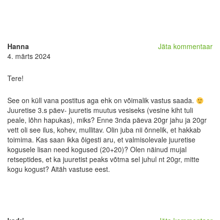
Hanna
Jäta kommentaar
4. märts 2024
Tere!
See on küll vana postitus aga ehk on võimalik vastus saada.
Juuretise 3.s päev- juuretis muutus vesiseks (vesine kiht tuli
peale, lõhn hapukas), miks? Enne 3nda päeva 20gr jahu ja 20gr
vett oli see ilus, kohev, mullitav. Olin juba nii õnnelik, et hakkab
toimima. Kas saan ikka õigesti aru, et valmisolevale juuretise
kogusele lisan need kogused (20+20)? Olen näinud mujal
retseptides, et ka juuretist peaks võtma sel juhul nt 20gr, mitte
kogu kogust? Aitäh vastuse eest.