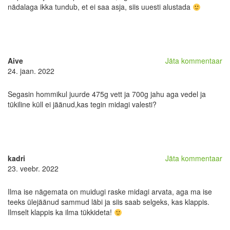
nädalaga ikka tundub, et ei saa asja, siis uuesti alustada
Aive
Jäta kommentaar
24. jaan. 2022
Segasin hommikul juurde 475g vett ja 700g jahu aga vedel ja
tükiline küll ei jäänud,kas tegin midagi valesti?
kadri
Jäta kommentaar
23. veebr. 2022
Ilma ise nägemata on muidugi raske midagi arvata, aga ma ise
teeks ülejäänud sammud läbi ja siis saab selgeks, kas klappis.
Ilmselt klappis ka ilma tükkideta!