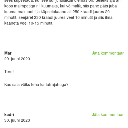
sees küpsetada, kui see sul juhuslikult olemas on. Selleks aja ahi
koos malmpotiga nii kuumaks, kui võimalik, siis pane päts juba
kuuma malmpotti ja küpsetakaane all 250 kraadi juures 20
minutit, seejärel 230 kraadi juures veel 10 minutit ja siis ilma
kaaneta veel 10-15 minutit.
Mari
Jäta kommentaar
29. juuni 2020
Tere!
Kas saia võiks teha ka tatrajahuga?
kadri
Jäta kommentaar
30. juuni 2020