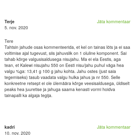
Terje
Jäta kommentaar
5. nov. 2020
Tere
Tahtsin jahude osas kommenteerida, et kel on tainas löts ja ei saa
voltimise ajal tugevust, siis jahuvslik on 1 oluline komponent. Sai
tahab kõrge valgusisaldusega nisujahu. Ma ei ela Eestis, aga
tean, et Kalewi nisujahu 550 on Eesti nisu/jahu puhul väga hea
valgu %ga: 13,41 g 100 g jahu kohta. Jahu ostes (just saia
tegemiseks) tasub vaadata valgu hulka jahus ja nr 550. Selle
konkreetne retsept ei ole ülemäära kõrge veesisaldusega, üldiselt
peaks hea juuretise ja jahuga saama kenasti vormi hoidva
tainapalli ka algaja tegija.
kadri
Jäta kommentaar
10. nov. 2020