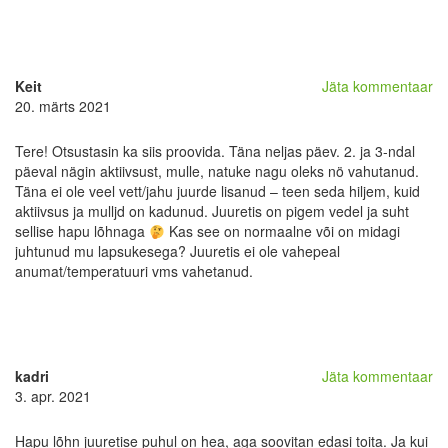
Keit
Jäta kommentaar
20. märts 2021
Tere! Otsustasin ka siis proovida. Täna neljas päev. 2. ja 3-ndal
päeval nägin aktiivsust, mulle, natuke nagu oleks nö vahutanud.
Täna ei ole veel vett/jahu juurde lisanud – teen seda hiljem, kuid
aktiivsus ja mulljd on kadunud. Juuretis on pigem vedel ja suht
sellise hapu lõhnaga
Kas see on normaalne või on midagi
juhtunud mu lapsukesega? Juuretis ei ole vahepeal
anumat/temperatuuri vms vahetanud.
kadri
Jäta kommentaar
3. apr. 2021
Hapu lõhn juuretise puhul on hea, aga soovitan edasi toita. Ja kui