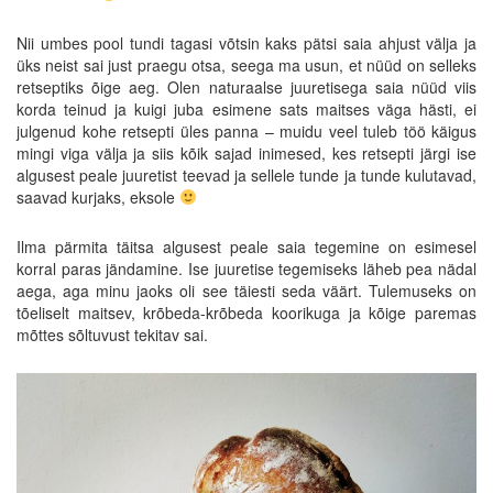
Nii umbes pool tundi tagasi võtsin kaks pätsi saia ahjust välja ja
üks neist sai just praegu otsa, seega ma usun, et nüüd on selleks
retseptiks õige aeg. Olen naturaalse juuretisega saia nüüd viis
korda teinud ja kuigi juba esimene sats maitses väga hästi, ei
julgenud kohe retsepti üles panna – muidu veel tuleb töö käigus
mingi viga välja ja siis kõik sajad inimesed, kes retsepti järgi ise
algusest peale juuretist teevad ja sellele tunde ja tunde kulutavad,
saavad kurjaks, eksole
Ilma pärmita täitsa algusest peale saia tegemine on esimesel
korral paras jändamine. Ise juuretise tegemiseks läheb pea nädal
aega, aga minu jaoks oli see täiesti seda väärt. Tulemuseks on
tõeliselt maitsev, krõbeda-krõbeda koorikuga ja kõige paremas
mõttes sõltuvust tekitav sai.