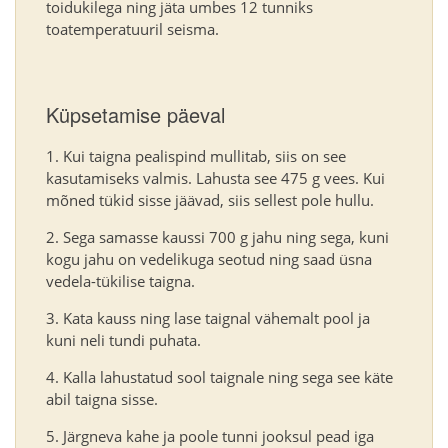
toidukilega ning jäta umbes 12 tunniks
toatemperatuuril seisma.
Küpsetamise päeval
Kui taigna pealispind mullitab, siis on see
kasutamiseks valmis. Lahusta see 475 g vees. Kui
mõned tükid sisse jäävad, siis sellest pole hullu.
Sega samasse kaussi 700 g jahu ning sega, kuni
kogu jahu on vedelikuga seotud ning saad üsna
vedela-tükilise taigna.
Kata kauss ning lase taignal vähemalt pool ja
kuni neli tundi puhata.
Kalla lahustatud sool taignale ning sega see käte
abil taigna sisse.
Järgneva kahe ja poole tunni jooksul pead iga