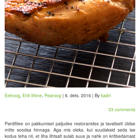
Eelroog
,
Eriti lihtne
,
Pearoog
| 6. dets. 2016 | By
kadri
33 comments
Pardifilee on pakkumisel paljudes restoranides ja tavaliselt üldse
mitte soodsa hinnaga. Aga mis oleks, kui suudaksid seda ise
kodus teha nii, et liha lihtsalt sulab suus ja nahk on krõbedamast