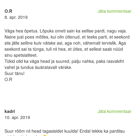
O.R
Jäta kommentaar
8. apr. 2019
Väga hea õpetus. Lõpuks ometi sain ka sellise pardi, nagu vaja.
Naine just poes mõtles, kui olin ütlenud, et teeks parti, et seekord
siis jälle selline kuiv nätske asi, aga noh, vähemalt tervislik. Aga
seekord sai ta tünga, tuli nii hea, et ütles, et sellest saab nüüd
sinu spetsialiteet.
Tükid olid ka väga head ja suured, palju nahka, paks rasvakiht
vahel ja tundus isuäratavalt värske.
Suur tänu!
O.R
kadri
Jäta kommentaar
10. apr. 2019
Suur rõõm nii head tagasisidet kuulda! Endal tekkis ka pardiisu