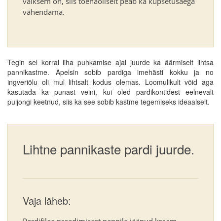
väiksem on, siis tõenäoliselt peab ka küpsetusaega
vähendama.
Tegin sel korral liha puhkamise ajal juurde ka äärmiselt lihtsa
pannikastme. Apelsin sobib pardiga imehästi kokku ja no
ingveriõlu oli mul lihtsalt kodus olemas. Loomulikult võid aga
kasutada ka punast veini, kui oled pardikontidest eelnevalt
puljongi keetnud, siis ka see sobib kastme tegemiseks ideaalselt.
Lihtne pannikaste pardi juurde.
Vaja läheb:
Pardifilee praadimisest pannile jäänud kraam