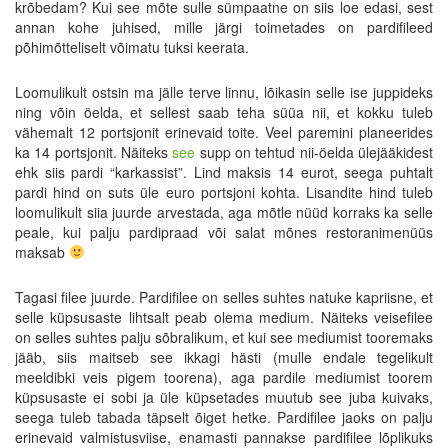
krõbedam? Kui see mõte sulle sümpaatne on siis loe edasi, sest
annan kohe juhised, mille järgi toimetades on pardifileed
põhimõtteliselt võimatu tuksi keerata.
Loomulikult ostsin ma jälle terve linnu, lõikasin selle ise juppideks
ning võin öelda, et sellest saab teha süüa nii, et kokku tuleb
vähemalt 12 portsjonit erinevaid toite. Veel paremini planeerides
ka 14 portsjonit. Näiteks
see
supp on tehtud nii-öelda ülejääkidest
ehk siis pardi “karkassist”. Lind maksis 14 eurot, seega puhtalt
pardi hind on suts üle euro portsjoni kohta. Lisandite hind tuleb
loomulikult siia juurde arvestada, aga mõtle nüüd korraks ka selle
peale, kui palju pardipraad või salat mõnes restoranimenüüs
maksab
Tagasi filee juurde. Pardifilee on selles suhtes natuke kapriisne, et
selle küpsusaste lihtsalt peab olema medium. Näiteks veisefilee
on selles suhtes palju sõbralikum, et kui see mediumist tooremaks
jääb, siis maitseb see ikkagi hästi (mulle endale tegelikult
meeldibki veis pigem toorena), aga pardile mediumist toorem
küpsusaste ei sobi ja üle küpsetades muutub see juba kuivaks,
seega tuleb tabada täpselt õiget hetke. Pardifilee jaoks on palju
erinevaid valmistusviise, enamasti pannakse pardifilee lõplikuks