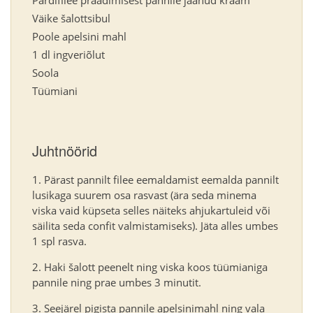
Väike šalottsibul
Poole apelsini mahl
1 dl ingveriõlut
Soola
Tüümiani
Juhtnöörid
Pärast pannilt filee eemaldamist eemalda pannilt
lusikaga suurem osa rasvast (ära seda minema
viska vaid küpseta selles näiteks ahjukartuleid või
säilita seda confit valmistamiseks). Jäta alles umbes
1 spl rasva.
Haki šalott peenelt ning viska koos tüümianiga
pannile ning prae umbes 3 minutit.
Seejärel pigista pannile apelsinimahl ning vala