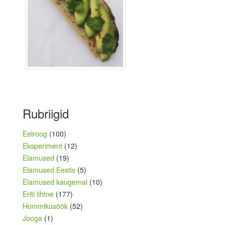
Rubriigid
Eelroog
(100)
Eksperiment
(12)
Elamused
(19)
Elamused Eestis
(5)
Elamused kaugemal
(10)
Eriti lihtne
(177)
Hommikusöök
(52)
Jooga
(1)