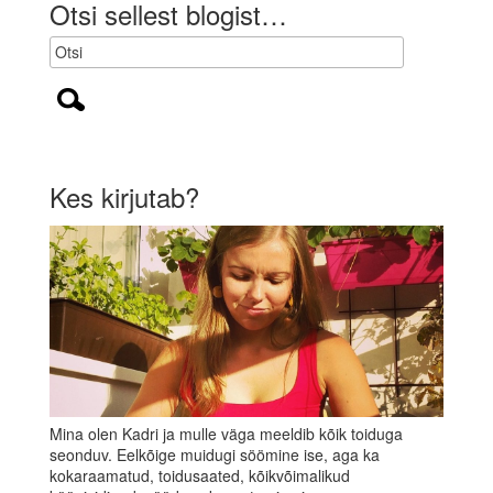
i
Otsi sellest blogist…
k
)
Kes kirjutab?
Mina olen Kadri ja mulle väga meeldib kõik toiduga
seonduv. Eelkõige muidugi söömine ise, aga ka
kokaraamatud, toidusaated, kõikvõimalikud