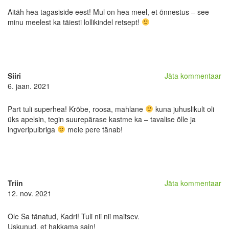
Aitäh hea tagasiside eest! Mul on hea meel, et õnnestus – see
minu meelest ka täiesti lollikindel retsept!
Siiri
Jäta kommentaar
6. jaan. 2021
Part tuli superhea! Krõbe, roosa, mahlane
kuna juhuslikult oli
üks apelsin, tegin suurepärase kastme ka – tavalise õlle ja
ingveripulbriga
meie pere tänab!
Triin
Jäta kommentaar
12. nov. 2021
Ole Sa tänatud, Kadri! Tuli nii nii maitsev.
Uskunud, et hakkama sain!