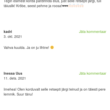
Tegin esimest korda pardirinda elus, just selle retsepti järgi, tuli
täiuslik! Krõbe, seest pehme ja roosa!
♥️
♥️
♥️
kadri
Jäta kommentaar
3. okt. 2021
Vahva kuulda. Ja on ju lihtne!
Inessa Uus
Jäta kommentaar
11. dets. 2021
Imehea! Olen korduvalt selle retsepti järgi teinud ja on täiesti pere
lemmik. Suur tänu!