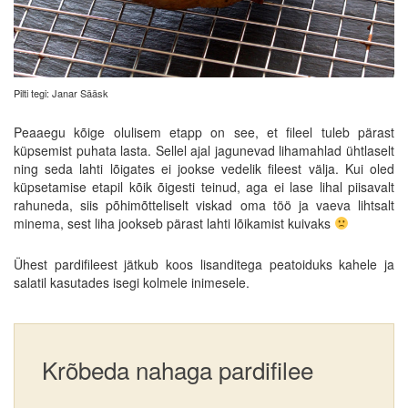
Pilti tegi: Janar Sääsk
Peaaegu kõige olulisem etapp on see, et fileel tuleb pärast
küpsemist puhata lasta. Sellel ajal jagunevad lihamahlad ühtlaselt
ning seda lahti lõigates ei jookse vedelik fileest välja. Kui oled
küpsetamise etapil kõik õigesti teinud, aga ei lase lihal piisavalt
rahuneda, siis põhimõtteliselt viskad oma töö ja vaeva lihtsalt
minema, sest liha jookseb pärast lahti lõikamist kuivaks
Ühest pardifileest jätkub koos lisanditega peatoiduks kahele ja
salatil kasutades isegi kolmele inimesele.
Krõbeda nahaga pardifilee