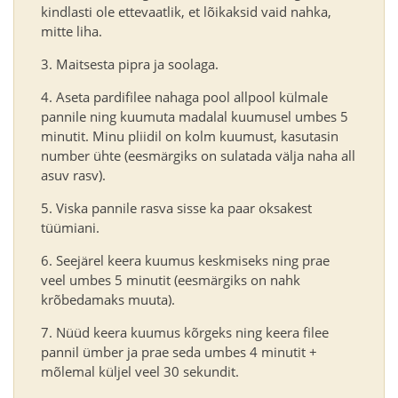
kindlasti ole ettevaatlik, et lõikaksid vaid nahka,
mitte liha.
Maitsesta pipra ja soolaga.
Aseta pardifilee nahaga pool allpool külmale
pannile ning kuumuta madalal kuumusel umbes 5
minutit. Minu pliidil on kolm kuumust, kasutasin
number ühte (eesmärgiks on sulatada välja naha all
asuv rasv).
Viska pannile rasva sisse ka paar oksakest
tüümiani.
Seejärel keera kuumus keskmiseks ning prae
veel umbes 5 minutit (eesmärgiks on nahk
krõbedamaks muuta).
Nüüd keera kuumus kõrgeks ning keera filee
pannil ümber ja prae seda umbes 4 minutit +
mõlemal küljel veel 30 sekundit.