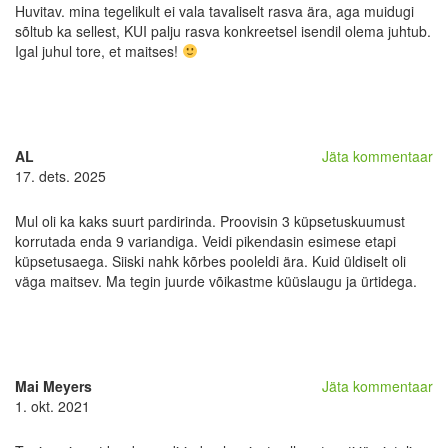
Huvitav. mina tegelikult ei vala tavaliselt rasva ära, aga muidugi
sõltub ka sellest, KUI palju rasva konkreetsel isendil olema juhtub.
Igal juhul tore, et maitses!
AL
Jäta kommentaar
17. dets. 2025
Mul oli ka kaks suurt pardirinda. Proovisin 3 küpsetuskuumust
korrutada enda 9 variandiga. Veidi pikendasin esimese etapi
küpsetusaega. Siiski nahk kõrbes pooleldi ära. Kuid üldiselt oli
väga maitsev. Ma tegin juurde võikastme küüslaugu ja ürtidega.
Mai Meyers
Jäta kommentaar
1. okt. 2021