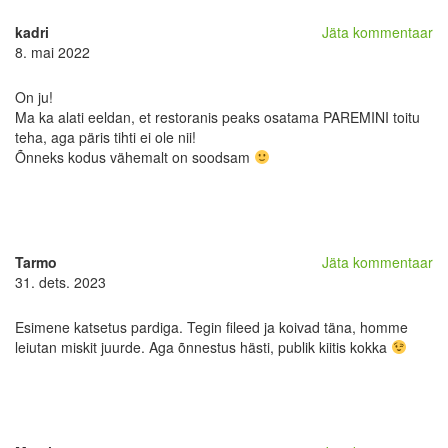
kadri
Jäta kommentaar
8. mai 2022
On ju!
Ma ka alati eeldan, et restoranis peaks osatama PAREMINI toitu
teha, aga päris tihti ei ole nii!
Õnneks kodus vähemalt on soodsam
Tarmo
Jäta kommentaar
31. dets. 2023
Esimene katsetus pardiga. Tegin fileed ja koivad täna, homme
leiutan miskit juurde. Aga õnnestus hästi, publik kiitis kokka