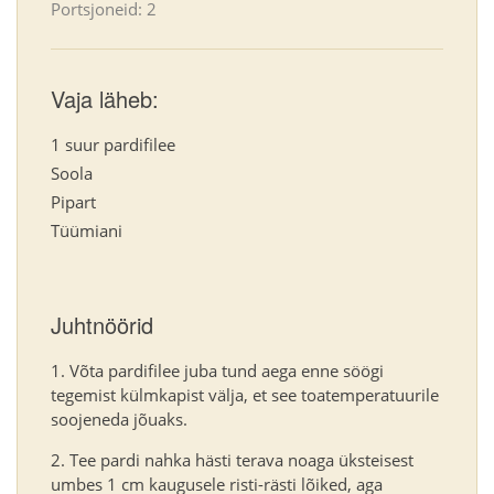
Portsjoneid: 2
Vaja läheb:
1 suur pardifilee
Soola
Pipart
Tüümiani
Juhtnöörid
Võta pardifilee juba tund aega enne söögi
tegemist külmkapist välja, et see toatemperatuurile
soojeneda jõuaks.
Tee pardi nahka hästi terava noaga üksteisest
umbes 1 cm kaugusele risti-rästi lõiked, aga