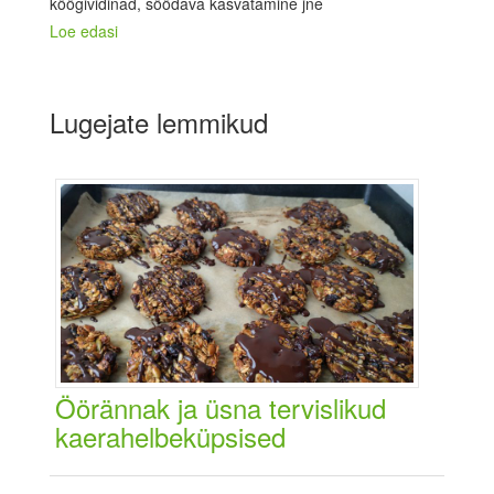
köögividinad, söödava kasvatamine jne
Loe edasi
Lugejate lemmikud
Öörännak ja üsna tervislikud
kaerahelbeküpsised