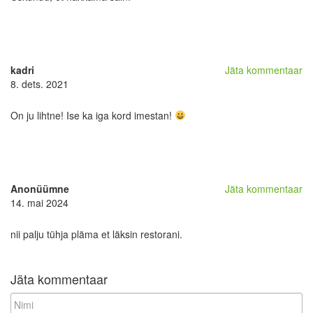
kadri
Jäta kommentaar
8. dets. 2021
On ju lihtne! Ise ka iga kord imestan!
Anonüümne
Jäta kommentaar
14. mai 2024
nii palju tühja pläma et läksin restorani.
Jäta kommentaar
N
i