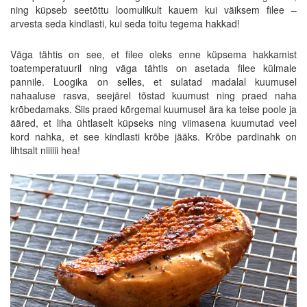
ning küpseb seetõttu loomulikult kauem kui väiksem filee –
arvesta seda kindlasti, kui seda toitu tegema hakkad!
Väga tähtis on see, et filee oleks enne küpsema hakkamist
toatemperatuuril ning väga tähtis on asetada filee külmale
pannile. Loogika on selles, et sulatad madalal kuumusel
nahaaluse rasva, seejärel tõstad kuumust ning praed naha
krõbedamaks. Siis praed kõrgemal kuumusel ära ka teise poole ja
ääred, et liha ühtlaselt küpseks ning viimasena kuumutad veel
kord nahka, et see kindlasti krõbe jääks. Krõbe pardinahk on
lihtsalt niiiiii hea!