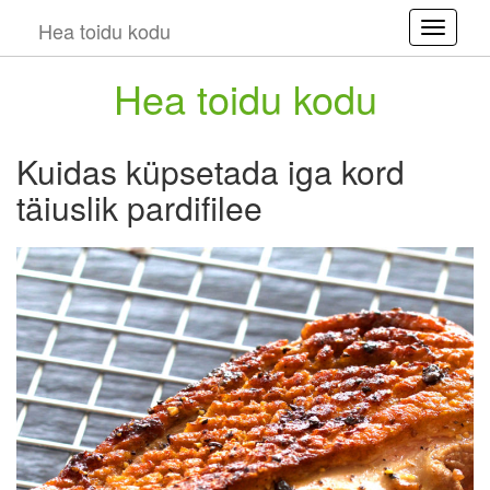
Hea toidu kodu
Toggle
Hea toidu kodu
Kuidas küpsetada iga kord
täiuslik pardifilee