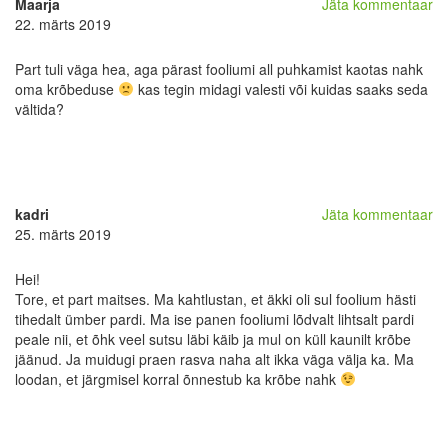
Maarja
Jäta kommentaar
22. märts 2019
Part tuli väga hea, aga pärast fooliumi all puhkamist kaotas nahk
oma krõbeduse
kas tegin midagi valesti või kuidas saaks seda
vältida?
kadri
Jäta kommentaar
25. märts 2019
Hei!
Tore, et part maitses. Ma kahtlustan, et äkki oli sul foolium hästi
tihedalt ümber pardi. Ma ise panen fooliumi lõdvalt lihtsalt pardi
peale nii, et õhk veel sutsu läbi käib ja mul on küll kaunilt krõbe
jäänud. Ja muidugi praen rasva naha alt ikka väga välja ka. Ma
loodan, et järgmisel korral õnnestub ka krõbe nahk