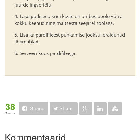
juurde ingveriõlu.
Lase podiseda kuni kaste on umbes poole võrra
kokku keenud ning maitsesta seejärel soolaga.
Lisa ka pardifileest puhkamise jooksul eraldunud
lihamahlad.
Serveeri koos pardifileega.
38
Share
Share
Shares
Kommentaarid