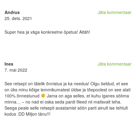
Andrus
Jäta kommentaar
25. dets. 2021
Super hea ja väga konkreetne ôpetus! Aitäh!
Ines
Jäta kommentaar
7. mai 2022
See retsept on täielik õnnistus ja ka needus! Olgu öeldud, et see
on üks minu kõige lemmikumatest üldse ja tõepoolest on see alati
100% õnnestunud
Jama on aga selles, et kuhu iganes sööma
minna… – no nad ei oska seda pardi fileed nii maitsvalt teha.
Seega peale selle retsepti avastamist söön parti ainult ise tehtult
kodus :DD Miljon tänu!!!