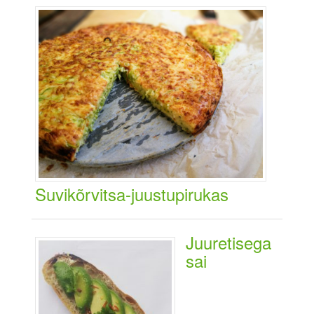
Suvikõrvitsa-juustupirukas
Juuretisega
sai