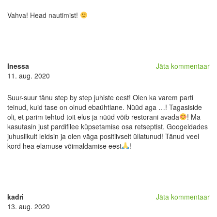
Vahva! Head nautimist!
Inessa
Jäta kommentaar
11. aug. 2020
Suur-suur tänu step by step juhiste eest! Olen ka varem parti
teinud, kuid tase on olnud ebaühtlane. Nüüd aga …! Tagasiside
oli, et parim tehtud toit elus ja nüüd võib restorani avada
! Ma
kasutasin just pardifilee küpsetamise osa retseptist. Googeldades
juhuslikult leidsin ja olen väga positiivselt üllatunud! Tänud veel
kord hea elamuse võimaldamise eest
!
kadri
Jäta kommentaar
13. aug. 2020