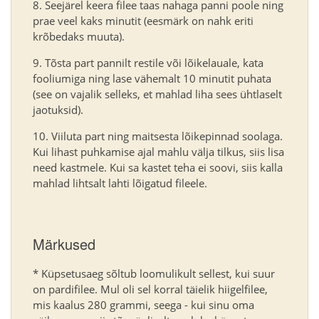
Seejärel keera filee taas nahaga panni poole ning
prae veel kaks minutit (eesmärk on nahk eriti
krõbedaks muuta).
Tõsta part pannilt restile või lõikelauale, kata
fooliumiga ning lase vähemalt 10 minutit puhata
(see on vajalik selleks, et mahlad liha sees ühtlaselt
jaotuksid).
Viiluta part ning maitsesta lõikepinnad soolaga.
Kui lihast puhkamise ajal mahlu välja tilkus, siis lisa
need kastmele. Kui sa kastet teha ei soovi, siis kalla
mahlad lihtsalt lahti lõigatud fileele.
Märkused
* Küpsetusaeg sõltub loomulikult sellest, kui suur
on pardifilee. Mul oli sel korral täielik hiigelfilee,
mis kaalus 280 grammi, seega - kui sinu oma