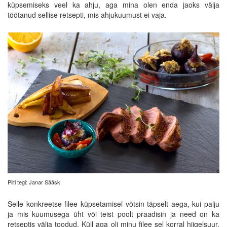
küpsemiseks veel ka ahju, aga mina olen enda jaoks välja
töötanud sellise retsepti, mis ahjukuumust ei vaja.
Pilti tegi: Janar Sääsk
Selle konkreetse filee küpsetamisel võtsin täpselt aega, kui palju
ja mis kuumusega üht või teist poolt praadisin ja need on ka
retseptis välja toodud. Küll aga oli minu filee sel korral hiigelsuur,