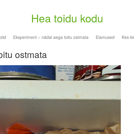
Hea toidu kodu
tid
Eksperiment – nädal aega toitu ostmata
Elamused
Kes ki
oitu ostmata