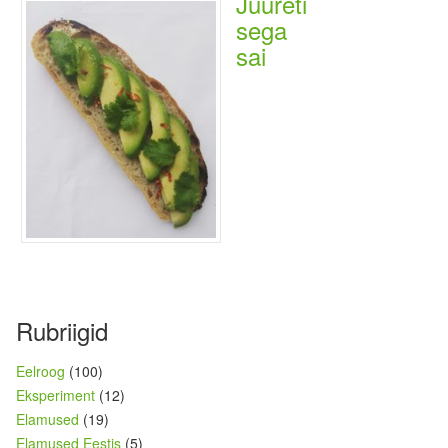
Juureti
sega
sai
Rubriigid
Eelroog
(100)
Eksperiment
(12)
Elamused
(19)
Elamused Eestis
(5)