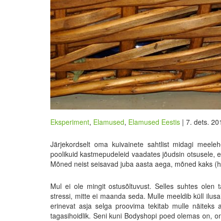
Eksperiment
,
Elamused
,
Elamused Eestis
| 7. dets. 20
Järjekordselt oma kuivainete sahtlist midagi meelehei
poolikuid kastmepudeleid vaadates jõudsin otsusele, et m
Mõned neist seisavad juba aasta aega, mõned kaks (hal
Mul ei ole mingit ostusõltuvust. Selles suhtes olen 
stressi, mitte ei maanda seda. Mulle meeldib küll ilu
erinevat asja selga proovima tekitab mulle näiteks a
tagasihoidlik. Seni kuni Bodyshopi poed olemas on, on 