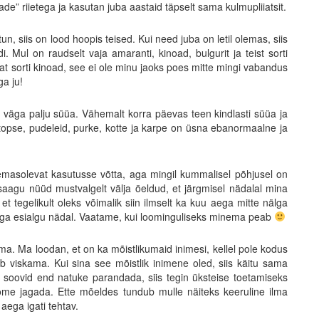
ade” riietega ja kasutan juba aastaid täpselt sama kulmupliiatsit.
, siis on lood hoopis teised. Kui need juba on letil olemas, siis
 Mul on raudselt vaja amaranti, kinoad, bulgurit ja teist sorti
at sorti kinoad, see ei ole minu jaoks poes mitte mingi vabandus
ga ju!
 väga palju süüa. Vähemalt korra päevas teen kindlasti süüa ja
) topse, pudeleid, purke, kotte ja karpe on üsna ebanormaalne ja
emasolevat kasutusse võtta, aga mingil kummalisel põhjusel on
– saagu nüüd mustvalgelt välja öeldud, et järgmisel nädalal mina
 et tegelikult oleks võimalik siin ilmselt ka kuu aega mitte nälga
eega esialgu nädal. Vaatame, kui loominguliseks minema peab
uma. Ma loodan, et on ka mõistlikumaid inimesi, kellel pole kodus
eab viskama. Kui sina see mõistlik inimene oled, siis käitu sama
a soovid end natuke parandada, siis tegin üksteise toetamiseks
me jagada. Ette mõeldes tundub mulle näiteks keeruline ilma
ega igati tehtav.