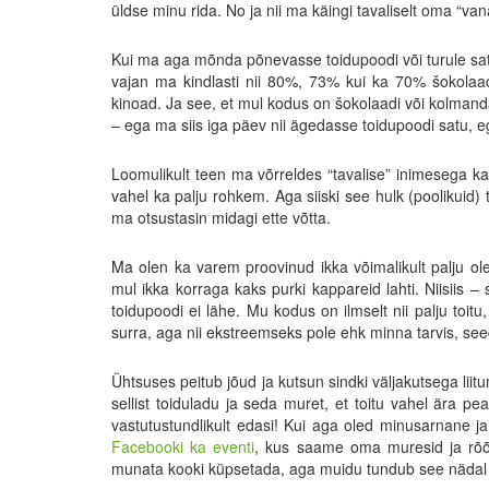
üldse minu rida. No ja nii ma käingi tavaliselt oma “van
Kui ma aga mõnda põnevasse toidupoodi või turule satun
vajan ma kindlasti nii 80%, 73% kui ka 70% šokolaadi.
kinoad. Ja see, et mul kodus on šokolaadi või kolmand
– ega ma siis iga päev nii ägedasse toidupoodi satu, e
Loomulikult teen ma võrreldes “tavalise” inimesega ka
vahel ka palju rohkem. Aga siiski see hulk (poolikuid
ma otsustasin midagi ette võtta.
Ma olen ka varem proovinud ikka võimalikult palju ol
mul ikka korraga kaks purki kappareid lahti. Niisiis 
toidupoodi ei lähe. Mu kodus on ilmselt nii palju toitu,
surra, aga nii ekstreemseks pole ehk minna tarvis, s
Ühtsuses peitub jõud ja kutsun sindki väljakutsega liit
sellist toiduladu ja seda muret, et toitu vahel ära p
vastutustundlikult edasi! Kui aga oled minusarnane j
Facebooki ka eventi
, kus saame oma muresid ja rõõ
munata kooki küpsetada, aga muidu tundub see nädal a