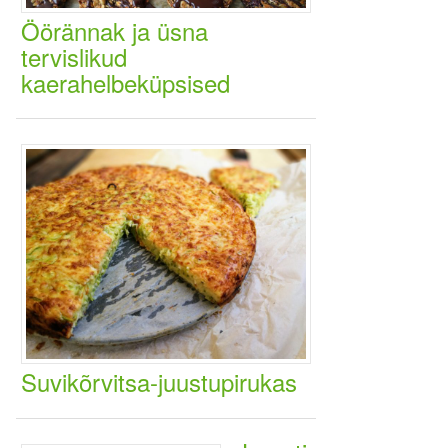
Öörännak ja üsna
tervislikud
kaerahelbeküpsised
Suvikõrvitsa-juustupirukas