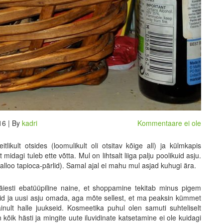
16 | By
kadri
Kommentaare ei ole
tlikult otsides (loomulikult oli otsitav kõige all) ja külmkapis
idagi tuleb ette võtta. Mul on lihtsalt liiga palju poolikuid asju.
loo tapioca-pärlid). Samal ajal ei mahu mul asjad kuhugi ära.
täiesti ebatüüpiline naine, et shoppamine tekitab minus pigem
said ja uusi asju omada, aga mõte sellest, et ma peaksin kümmet
inult halle juukseid. Kosmeetika puhul olen samuti suhteliselt
kõik hästi ja mingite uute iluvidinate katsetamine ei ole kuidagi