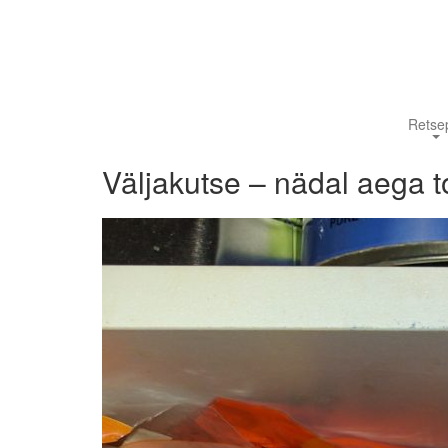
Retsep
Väljakutse – nädal aega t