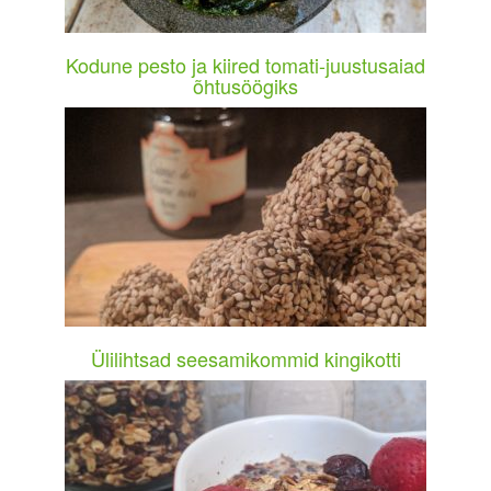
Kodune pesto ja kiired tomati-juustusaiad
õhtusöögiks
Ülilihtsad seesamikommid kingikotti