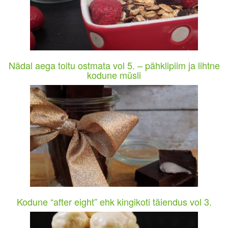
Nädal aega toitu ostmata vol 5. – pähklipiim ja lihtne
kodune müsli
Kodune “after eight” ehk kingikoti täiendus vol 3.