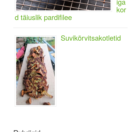
iga
kor
d täiuslik pardifilee
Suvikõrvitsakotletid