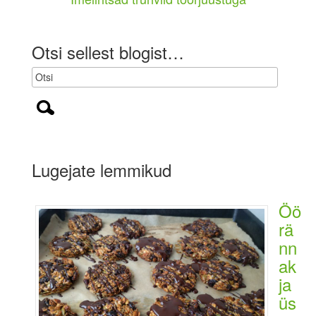
Otsi sellest blogist…
Lugejate lemmikud
Öö
rä
nn
ak
ja
üs