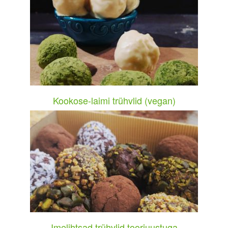
Kookose-laimi trühvlid (vegan)
Imelihtsad trühvlid toorjuustuga