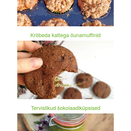
Krõbeda kattega õunamuffinid
Tervislikud šokolaadiküpsised