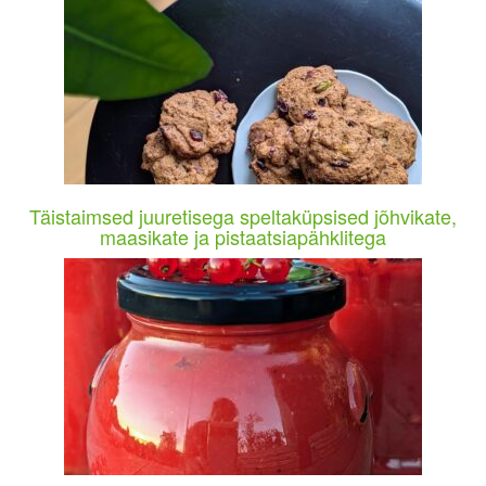
Täistaimsed juuretisega speltaküpsised jõhvikate,
maasikate ja pistaatsiapähklitega