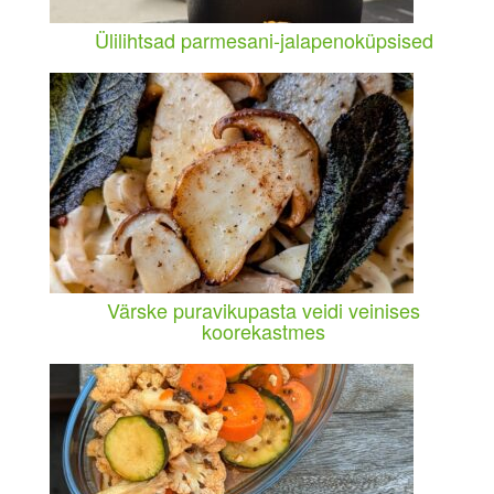
Ülilihtsad parmesani-jalapenoküpsised
Värske puravikupasta veidi veinises
koorekastmes