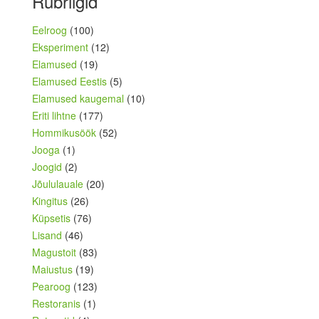
Rubriigid
Eelroog
(100)
Eksperiment
(12)
Elamused
(19)
Elamused Eestis
(5)
Elamused kaugemal
(10)
Eriti lihtne
(177)
Hommikusöök
(52)
Jooga
(1)
Joogid
(2)
Jõululauale
(20)
Kingitus
(26)
Küpsetis
(76)
Lisand
(46)
Magustoit
(83)
Maiustus
(19)
Pearoog
(123)
Restoranis
(1)