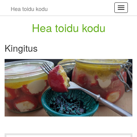
Hea toidu kodu
Toggle
Hea toidu kodu
Kingitus