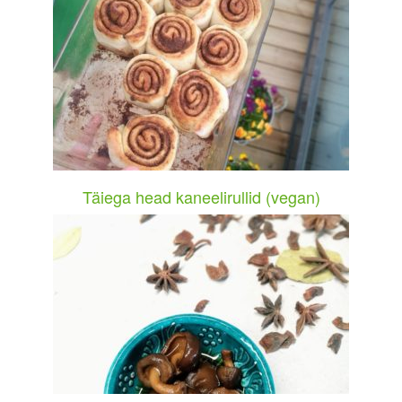
Täiega head kaneelirullid (vegan)