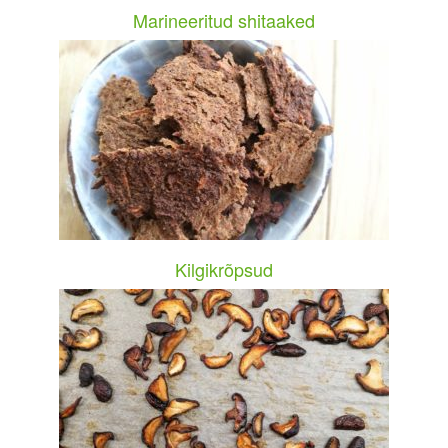
Marineeritud shitaaked
Kilgikrõpsud