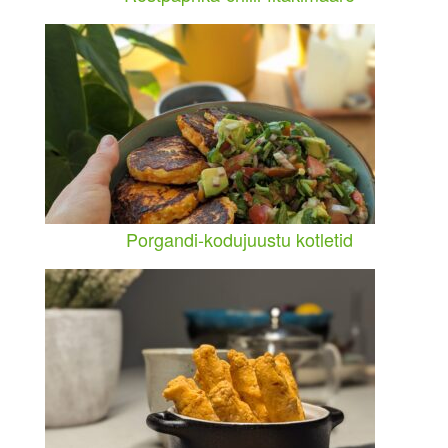
Porgandi-kodujuustu kotletid