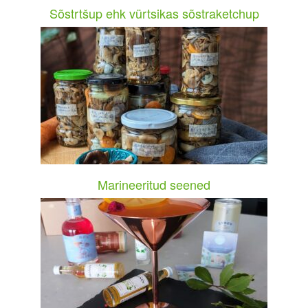
Sõstrtšup ehk vürtsikas sõstraketchup
Marineeritud seened