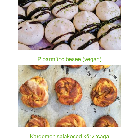
Piparmündibesee (vegan)
Kardemonisaiakesed kõrvitsaga