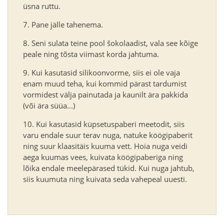
üsna ruttu.
Pane jälle tahenema.
Seni sulata teine pool šokolaadist, vala see kõige
peale ning tõsta viimast korda jahtuma.
Kui kasutasid silikoonvorme, siis ei ole vaja
enam muud teha, kui kommid pärast tardumist
vormidest välja painutada ja kaunilt ära pakkida
(või ära süüa...)
Kui kasutasid küpsetuspaberi meetodit, siis
varu endale suur terav nuga, natuke köögipaberit
ning suur klaasitäis kuuma vett. Hoia nuga veidi
aega kuumas vees, kuivata köögipaberiga ning
lõika endale meelepärased tükid. Kui nuga jahtub,
siis kuumuta ning kuivata seda vahepeal uuesti.