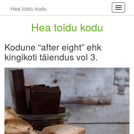
Hea toidu kodu
Toggle
Hea toidu kodu
Kodune “after eight” ehk
kingikoti täiendus vol 3.