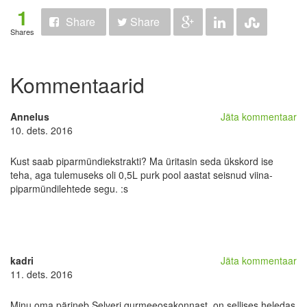
1
Share
Share
Shares
Kommentaarid
Annelus
Jäta kommentaar
10. dets. 2016
Kust saab piparmündiekstrakti? Ma üritasin seda ükskord ise
teha, aga tulemuseks oli 0,5L purk pool aastat seisnud viina-
piparmündilehtede segu. :s
kadri
Jäta kommentaar
11. dets. 2016
Minu oma pärineb Selveri gurmeeosakonnast, on sellises heledas