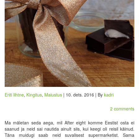
Eriti lihtne
,
Kingitus
,
Maiustus
| 10. dets. 2016 | By
kadri
2 comments
Ma mäletan seda aega, mil After eight komme Eestist osta ei
saanud ja neid sai nautida ainult siis, kui keegi oli reisil käinud.
Täna muidugi saab neid suvalisest supermarketist. Sama