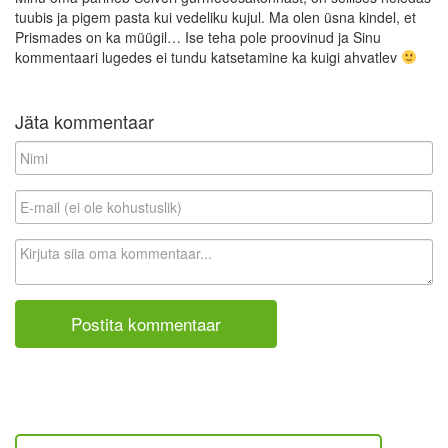
tuubis ja pigem pasta kui vedeliku kujul. Ma olen üsna kindel, et
Prismades on ka müügil… Ise teha pole proovinud ja Sinu
kommentaari lugedes ei tundu katsetamine ka kuigi ahvatlev
Jäta kommentaar
N
i
m
E
i
-
m
K
a
o
i
m
l
m
(
e
e
n
i
t
o
a
l
a
e
r
k