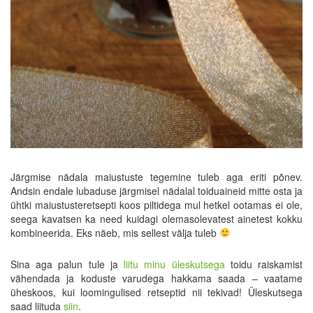
Järgmise nädala maiustuste tegemine tuleb aga eriti põnev.
Andsin endale lubaduse järgmisel nädalal toiduaineid mitte osta ja
ühtki maiustusteretsepti koos piltidega mul hetkel ootamas ei ole,
seega kavatsen ka need kuidagi olemasolevatest ainetest kokku
kombineerida. Eks näeb, mis sellest välja tuleb
Sina aga palun tule ja
liitu minu üleskutsega
toidu raiskamist
vähendada ja koduste varudega hakkama saada – vaatame
üheskoos, kui loomingulised retseptid nii tekivad! Üleskutsega
saad liituda
siin
.