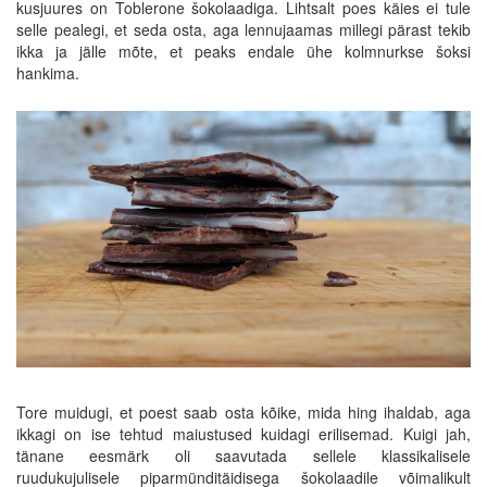
kusjuures on Toblerone šokolaadiga. Lihtsalt poes käies ei tule
selle pealegi, et seda osta, aga lennujaamas millegi pärast tekib
ikka ja jälle mõte, et peaks endale ühe kolmnurkse šoksi
hankima.
Tore muidugi, et poest saab osta kõike, mida hing ihaldab, aga
ikkagi on ise tehtud maiustused kuidagi erilisemad. Kuigi jah,
tänane eesmärk oli saavutada sellele klassikalisele
ruudukujulisele piparmünditäidisega šokolaadile võimalikult