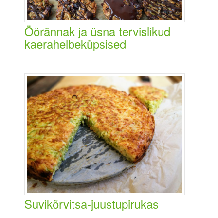
Öörännak ja üsna tervislikud
kaerahelbeküpsised
Suvikõrvitsa-juustupirukas