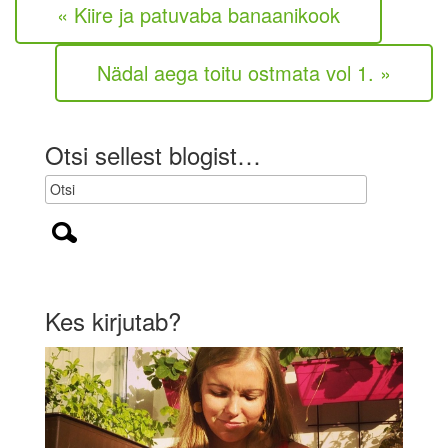
« Kiire ja patuvaba banaanikook
o
h
u
Nädal aega toitu ostmata vol 1. »
s
t
u
s
Otsi sellest blogist…
l
i
k
)
Kes kirjutab?