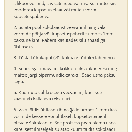
silikoonvormid, siis säti need valmis. Kui mitte, siis
vooderda küpsetusplaat või muidu vorm
küpsetuspaberiga.
Sulata pool šokolaadist veevannil ning vala
vormide põhja või küpsetuspaberile umbes 1mm
paksune kiht. Paberit kasutades silu spaatliga
ühtlaseks.
Tõsta külmkappi (või külmale rõdule) tahenema.
Seni sega omavahel kokku tuhksuhkur, vesi ning
maitse järgi piparmündiekstrakti. Saad üsna paksu
segu.
Kuumuta suhkrusegu veevannil, kuni see
saavutab kallatava tekstuuri.
Vala täidis ühtlase kihina (jälle umbes 1 mm) kas
vormide keskele või ühtlaselt küpsetuspaberil
olevale šokolaadile. See protsess peab olema üsna
kiire, sest ilmselgelt sulatab kuum täidis šokolaadi