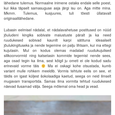
lähedane tulemus. Normaalne inimene ostaks endale selle poest,
kui ikka täpselt samasuguse asja järgi isu on. Aga mitte mina.
Mkmm. Tulemus, kusjuures, tuli tõesti üllatavalt
originaalilähedane.
Lubasin eelmisel nädalal, et nädalavahetuse postitused on nüüd
jõuludeni kingiks sobivate maiustuste päralt ja ka need
ruudukesed sobivad kaunilt karpi sätituna ideaalselt
jõulukingituseks ja nende tegemine on palju lihtsam, kui ma ettegi
kujutasin. Mul on kodus olemas madalad ruudukujulised
silikoonvormid ning katsetasin kommide tegemist nende sees,
aga osad tegin ka ilma, sest kõigil ju ometi ei ole kodud sadu
erinevaid vorme täis
Ma ei oskagi kohe otsustada, kumb
variant mulle rohkem meeldib. Vormis tehtute eelis on see, et
täidis on igast küljest šokolaadiga kaetud, seega on neid ilmselt
mugavam transportida. Samas ilma vormita tehtud ruudukesed
näevad ilusamad välja. Seega mõlemal oma head ja vead.