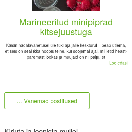
Marineeritud minipiprad
kitsejuustuga
Käisin nädalavahetusel üle tüki aja jälle keskturul – peab ütlema,
et seis on seal ikka hoopis teine, kui soojemal ajal, mil letid heast-
paremast lookas ja müüjaid on nii palju, et
Loe edasi
... Vanemad postitused
Kirjuta ja joonista mulle!