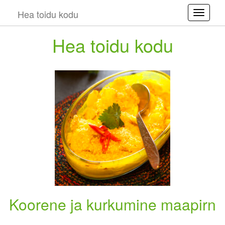
Hea toidu kodu
Toggle
Hea toidu kodu
Koorene ja kurkumine maapirn