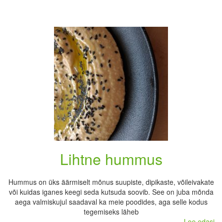
Lihtne hummus
Hummus on üks äärmiselt mõnus suupiste, dipikaste, võileivakate
või kuidas iganes keegi seda kutsuda soovib. See on juba mõnda
aega valmiskujul saadaval ka meie poodides, aga selle kodus
tegemiseks läheb
Loe edasi