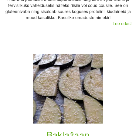
tervislikuks vahelduseks näiteks riisile või cous-cousile. See on
gluteenivaba ning sisaldab suures koguses proteiini, kiudaineid ja
muud kasulikku. Kasulike omaduste nimekiri
Loe edasi
Baklažaan