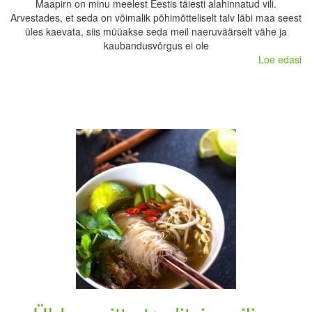
Maapirn on minu meelest Eestis täiesti alahinnatud vili.
Arvestades, et seda on võimalik põhimõtteliselt talv läbi maa seest
üles kaevata, siis müüakse seda meil naeruväärselt vähe ja
kaubandusvõrgus ei ole
Loe edasi