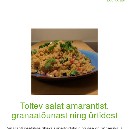
Toitev salat amarantist,
granaatõunast ning ürtidest
Amaranti peetakse üheks supertoiduks ning see on põnevaks ja