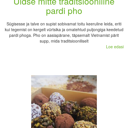
Üldse mitte traditsiooniline
pardi pho
Sügisesse ja talve on supist sobivamat toitu keeruline leida, eriti
kui tegemist on kergelt vürtsika ja omatehtud puljongiga keedetud
pardi phoga. Pho on aasiapärane, täpsemalt Vietnamist pärit
supp, mida traditsiooniliselt
Loe edasi