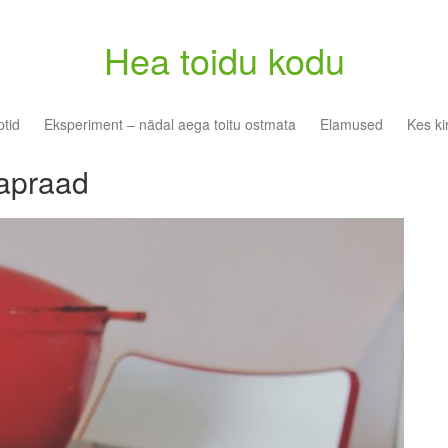
Hea toidu kodu
tid
Eksperiment – nädal aega toitu ostmata
Elamused
Kes ki
bapraad