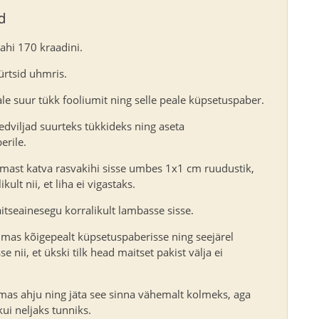
d
ahi 170 kraadini.
ürtsid uhmris.
ale suur tükk fooliumit ning selle peale küpsetuspaber.
edviljad suurteks tükkideks ning aseta
erile.
mast katva rasvakihi sisse umbes 1x1 cm ruudustik,
ikult nii, et liha ei vigastaks.
tseainesegu korralikult lambasse sisse.
mas kõigepealt küpsetuspaberisse ning seejärel
 nii, et ükski tilk head maitset pakist välja ei
as ahju ning jäta see sinna vähemalt kolmeks, aga
ui neljaks tunniks.