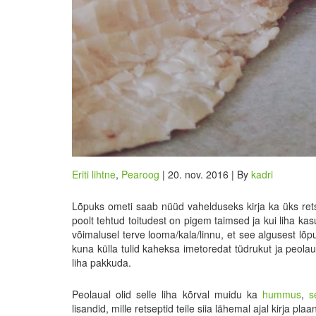
Eriti lihtne
,
Pearoog
| 20. nov. 2016 | By
kadri
Lõpuks ometi saab nüüd vahelduseks kirja ka üks rets
poolt tehtud toitudest on pigem taimsed ja kui liha kasu
võimalusel terve looma/kala/linnu, et see algusest l
kuna külla tulid kaheksa imetoredat tüdrukut ja peolaud
liha pakkuda.
Peolaual olid selle liha kõrval muidu ka
hummus
,
s
lisandid, mille retseptid teile siia lähemal ajal kirja pla