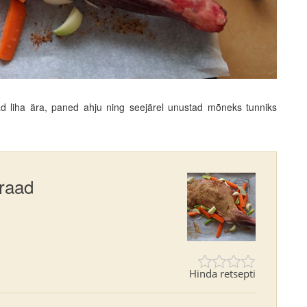
tad liha ära, paned ahju ning seejärel unustad mõneks tunniks
praad
Hinda retsepti