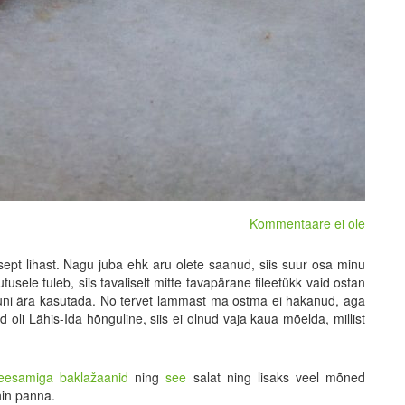
Kommentaare ei ole
ept lihast. Nagu juba ehk aru olete saanud, siis suur osa minu
tusele tuleb, siis tavaliselt mitte tavapärane fileetükk vaid ostan
õpuni ära kasutada. No tervet lammast ma ostma ei hakanud, aga
 oli Lähis-Ida hõnguline, siis ei olnud vaja kaua mõelda, millist
eesamiga baklažaanid
ning
see
salat ning lisaks veel mõned
anin panna.