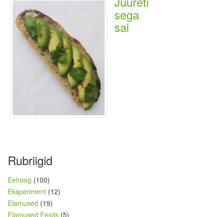
Juureti
sega
sai
Rubriigid
Eelroog
(100)
Eksperiment
(12)
Elamused
(19)
Elamused Eestis
(5)