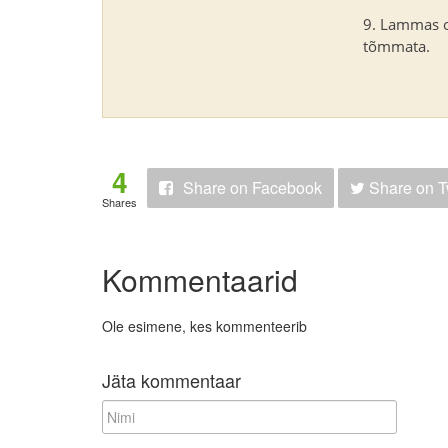
Lammas on
tõmmata.
4
Share
on Facebook
Share
on T
Shares
Kommentaarid
Ole esimene, kes kommenteerib
Jäta kommentaar
N
i