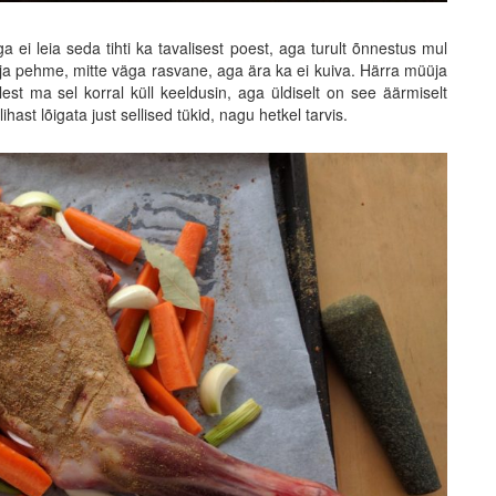
a ei leia seda tihti ka tavalisest poest, aga turult õnnestus mul
rn ja pehme, mitte väga rasvane, aga ära ka ei kuiva. Härra müüja
lest ma sel korral küll keeldusin, aga üldiselt on see äärmiselt
hast lõigata just sellised tükid, nagu hetkel tarvis.