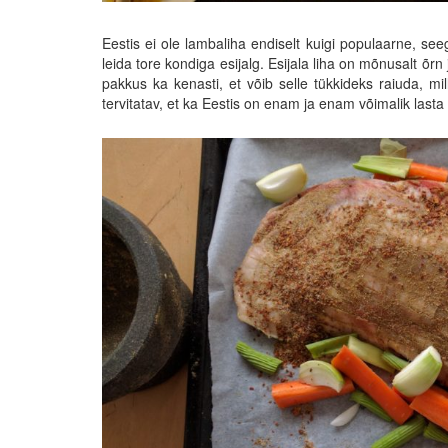
Eestis ei ole lambaliha endiselt kuigi populaarne, seeg
leida tore kondiga esijalg. Esijala liha on mõnusalt õ
pakkus ka kenasti, et võib selle tükkideks raiuda, mil
tervitatav, et ka Eestis on enam ja enam võimalik lasta li