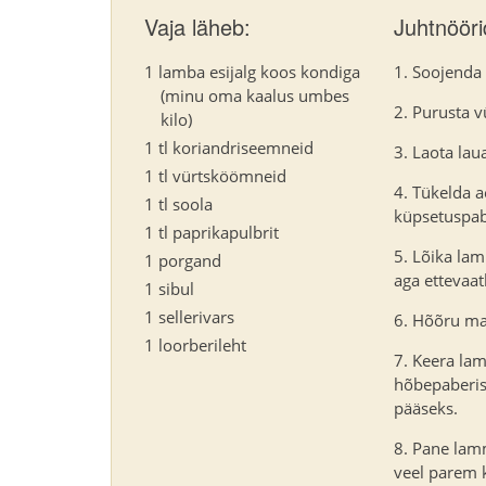
Vaja läheb:
Juhtnööri
1 lamba esijalg koos kondiga
Soojenda 
(minu oma kaalus umbes
Purusta v
kilo)
1 tl koriandriseemneid
Laota lau
1 tl vürtsköömneid
Tükelda a
1 tl soola
küpsetuspab
1 tl paprikapulbrit
Lõika lam
1 porgand
aga ettevaatl
1 sibul
1 sellerivars
Hõõru mai
1 loorberileht
Keera lam
hõbepaberisse
pääseks.
Pane lamm
veel parem k