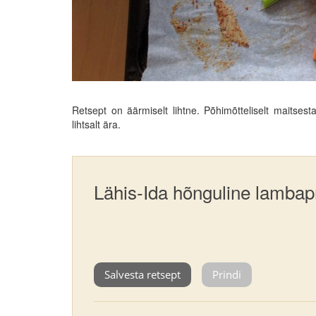
Retsept on äärmiselt lihtne. Põhimõtteliselt maitses
lihtsalt ära.
Lähis-Ida hõnguline lamba
Salvesta retsept
Prindi