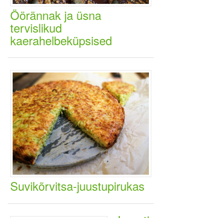
Öörännak ja üsna
tervislikud
kaerahelbeküpsised
Suvikõrvitsa-juustupirukas