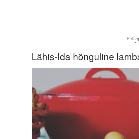
Retsep
Lähis-Ida hõnguline lam