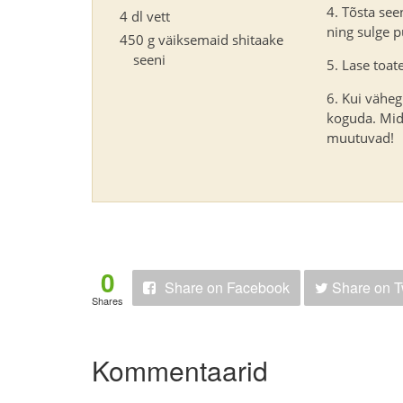
Tõsta see
4 dl vett
ning sulge p
450 g väiksemaid shitaake
seeni
Lase toat
Kui väheg
koguda. Mi
muutuvad!
0
Share
on Facebook
Share
on T
Shares
Kommentaarid