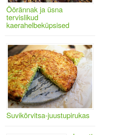
Öörännak ja üsna
tervislikud
kaerahelbeküpsised
Suvikõrvitsa-juustupirukas