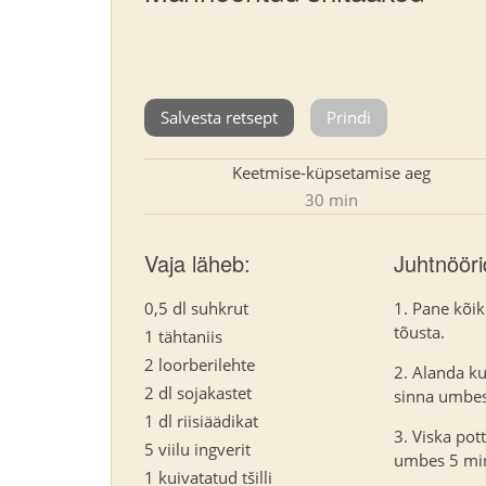
Salvesta retsept
Prindi
Keetmise-küpsetamise aeg
30 min
Vaja läheb:
Juhtnööri
0,5 dl suhkrut
Pane kõik
tõusta.
1 tähtaniis
2 loorberilehte
Alanda ku
2 dl sojakastet
sinna umbes
1 dl riisiäädikat
Viska pot
5 viilu ingverit
umbes 5 min
1 kuivatatud tšilli