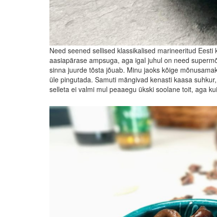
Need seened sellised klassikalised marineeritud Eesti 
aasiapärase ampsuga, aga igal juhul on need supermõnus
sinna juurde tõsta jõuab. Minu jaoks kõige mõnusamaks m
üle pingutada. Samuti mängivad kenasti kaasa suhkur, soj
selleta ei valmi mul peaaegu ükski soolane toit, aga kui 