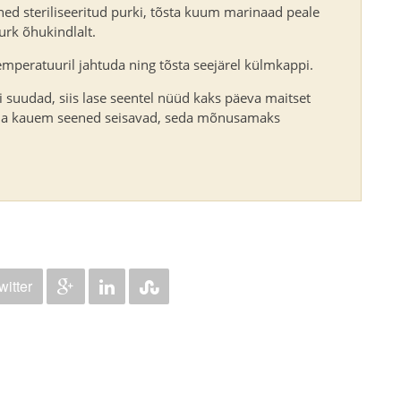
ned steriliseeritud purki, tõsta kuum marinaad peale
urk õhukindlalt.
emperatuuril jahtuda ning tõsta seejärel külmkappi.
i suudad, siis lase seentel nüüd kaks päeva maitset
da kauem seened seisavad, seda mõnusamaks
witter