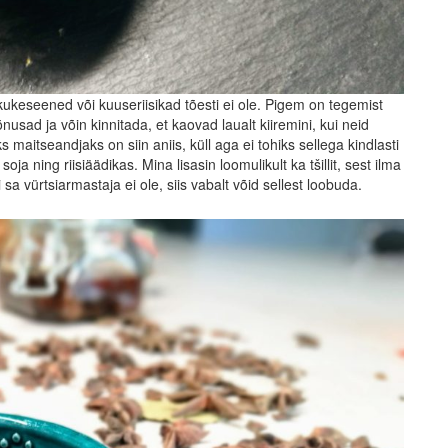
kukeseened või kuuseriisikad tõesti ei ole. Pigem on tegemist
ad ja võin kinnitada, et kaovad laualt kiiremini, kui neid
aitseandjaks on siin aniis, küll aga ei tohiks sellega kindlasti
a ning riisiäädikas. Mina lisasin loomulikult ka tšillit, sest ilma
sa vürtsiarmastaja ei ole, siis vabalt võid sellest loobuda.