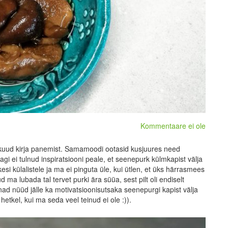
Kommentaare ei ole
kuud kirja panemist. Samamoodi ootasid kusjuures need
gi ei tulnud inspiratsiooni peale, et seenepurk külmkapist välja
i külalistele ja ma ei pinguta üle, kui ütlen, et üks härrasmees
ud ma lubada tal tervet purki ära süüa, sest pilt oli endiselt
nad nüüd jälle ka motivatsioonisutsaka seenepurgi kapist välja
hetkel, kui ma seda veel teinud ei ole :)).