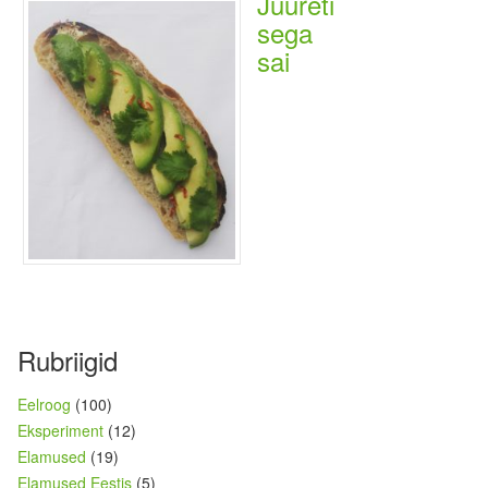
Juureti
sega
sai
Rubriigid
Eelroog
(100)
Eksperiment
(12)
Elamused
(19)
Elamused Eestis
(5)