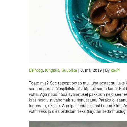
Eelroog
,
Kingitus
,
Suupiste
| 6. mai 2019 | By
kadri
Teate mis? See retsept ootab mul juba peaaegu kaks 
seened purgis ülespildistamist täpselt sama kaua. Kuida
võtta. Aga nüüd nädalavahetusel pakkusin neid seenekes
kiitis neid vist vähemalt 10 minutit jutti. Paraku ei saan
tegemata, eksole. Aga igal juhul tekitasid need kiidusõ
võtmiseks ja üles pildistamiseks (kirjutan seda muidugi 