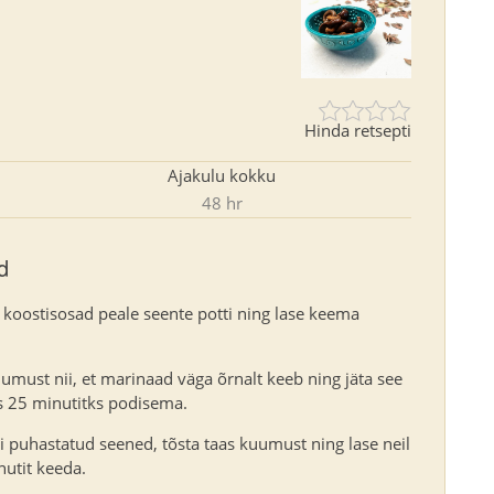
Hinda retsepti
Ajakulu kokku
48 hr
d
 koostisosad peale seente potti ning lase keema
umust nii, et marinaad väga õrnalt keeb ning jäta see
 25 minutitks podisema.
ti puhastatud seened, tõsta taas kuumust ning lase neil
utit keeda.