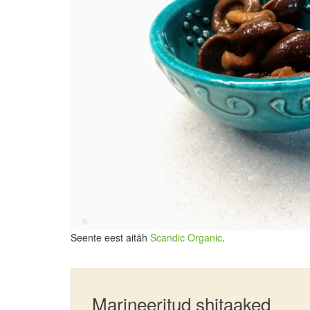
Seente eest aitäh
Scandic Organic
.
Marineeritud shitaaked