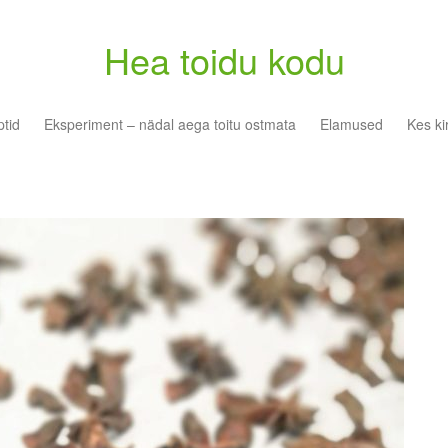
Hea toidu kodu
tid
Eksperiment – nädal aega toitu ostmata
Elamused
Kes ki