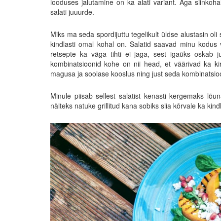
looduses jalutamine on ka alati variant. Aga siinko
salati juuurde.
Miks ma seda spordijuttu tegelikult üldse alustasin oli
kindlasti omal kohal on. Salatid saavad minu kodus v
retsepte ka väga tihti ei jaga, sest igaüks oskab 
kombinatsioonid kohe on nii head, et väärivad ka kir
magusa ja soolase kooslus ning just seda kombinatsiooni 
Minule piisab sellest salatist kenasti kergemaks lõu
näiteks natuke grillitud kana sobiks siia kõrvale ka kindl