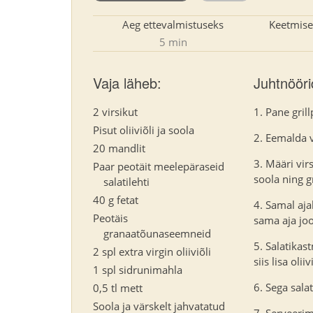
Aeg ettevalmistuseks
Keetmise
5 min
Vaja läheb:
Juhtnööri
2 virsikut
Pane gri
Pisut oliiviõli ja soola
Eemalda vi
20 mandlit
Määri virs
Paar peotäit meelepäraseid
soola ning g
salatilehti
40 g fetat
Samal aja
Peotäis
sama aja joo
granaatõunaseemneid
Salatikas
2 spl extra virgin oliiviõli
siis lisa oliiv
1 spl sidrunimahla
Sega salat
0,5 tl mett
Soola ja värskelt jahvatatud
Serveerimi