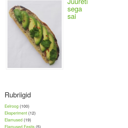
Juureti
sega
sai
Rubriigid
Eelroog
(100)
Eksperiment
(12)
Elamused
(19)
Elamused Eestis
(5)