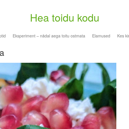
Hea toidu kodu
tid
Eksperiment – nädal aega toitu ostmata
Elamused
Kes ki
ga