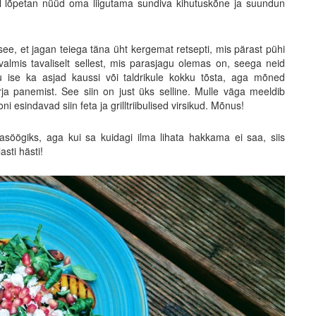
hal lõpetan nüüd oma liigutama sundiva kihutuskõne ja suundun
 see, et jagan teiega täna üht kergemat retsepti, mis pärast pühi
almis tavaliselt sellest, mis parasjagu olemas on, seega neid
ju ise ka asjad kaussi või taldrikule kokku tõsta, aga mõned
ja panemist. See siin on just üks selline. Mulle väga meeldib
esindavad siin feta ja grilltriibulised virsikud. Mõnus!
nasöögiks, aga kui sa kuidagi ilma lihata hakkama ei saa, siis
asti hästi!