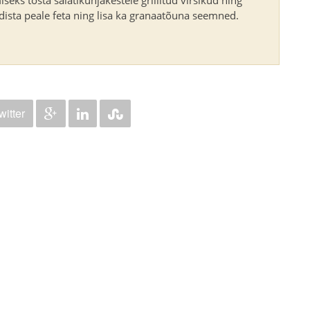
ista peale feta ning lisa ka granaatõuna seemned.
witter