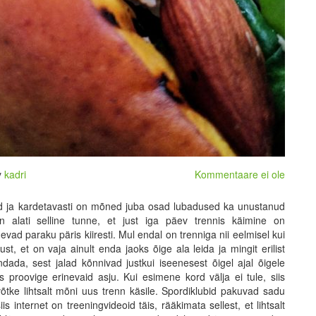
y
kadri
Kommentaare ei ole
d ja kardetavasti on mõned juba osad lubadused ka unustanud
 alati selline tunne, et just iga päev trennis käimine on
 paraku päris kiiresti. Mul endal on trenniga nii eelmisel kui
st, et on vaja ainult enda jaoks õige ala leida ja mingit erilist
ada, sest jalad kõnnivad justkui iseenesest õigel ajal õigele
s proovige erinevaid asju. Kui esimene kord välja ei tule, siis
 võtke lihtsalt mõni uus trenn käsile. Spordiklubid pakuvad sadu
s internet on treeningvideoid täis, rääkimata sellest, et lihtsalt