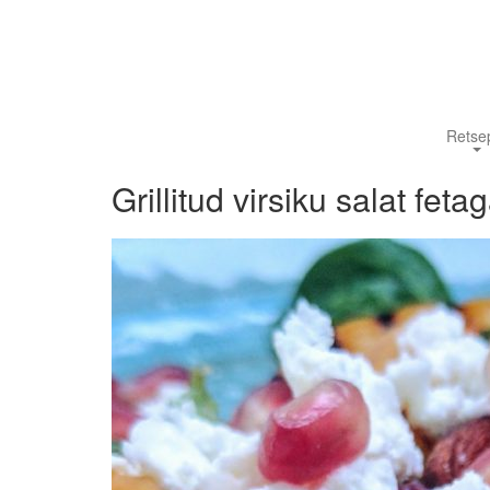
Retsep
Grillitud virsiku salat feta