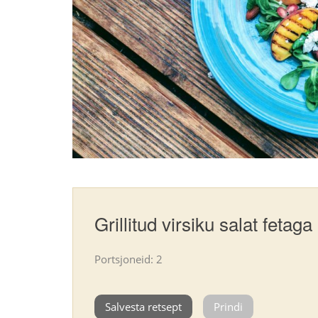
Grillitud virsiku salat fetaga
Portsjoneid: 2
Salvesta retsept
Prindi