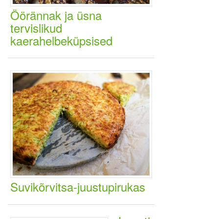
Öörännak ja üsna
tervislikud
kaerahelbeküpsised
Suvikõrvitsa-juustupirukas