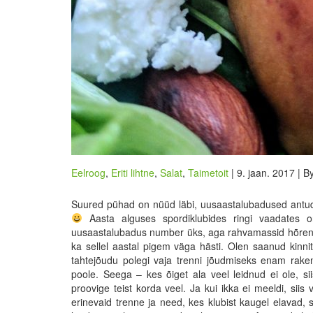
Eelroog
,
Eriti lihtne
,
Salat
,
Taimetoit
| 9. jaan. 2017 | B
Suured pühad on nüüd läbi, uusaastalubadused antu
Aasta alguses spordiklubides ringi vaadates on
uusaastalubadus number üks, aga rahvamassid hõrenevad
ka sellel aastal pigem väga hästi. Olen saanud kinnitu
tahtejõudu polegi vaja trenni jõudmiseks enam rakend
poole. Seega – kes õiget ala veel leidnud ei ole, sii
proovige teist korda veel. Ja kui ikka ei meeldi, siis
erinevaid trenne ja need, kes klubist kaugel elavad, sii