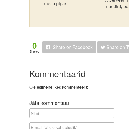
musta pipart
mandlid, pud
0
Share
on Facebook
Share
on T
Shares
Kommentaarid
Ole esimene, kes kommenteerib
Jäta kommentaar
N
i
m
E
i