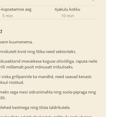
-küpsetamise aeg
Ajakulu kokku
5 min
10 min
d
llpann kuumenema.
rsikutelt kivid ning lõika need sektoriteks.
ikusektorid imeväikese koguse oliiviõliga, raputa neile
rilli mõlemalt poolt mõnusalt triibuliseks.
l viska grillpannile ka mandlid, need saavad kenasti
ksul röstitud.
tmeks sega mesi sidrunimahla ning soola-pipraga ning
iõli.
ilehed kastmega ning tõsta taldrikutele.
seks tõsta salatikuhjakestele grillitud virsikud ning