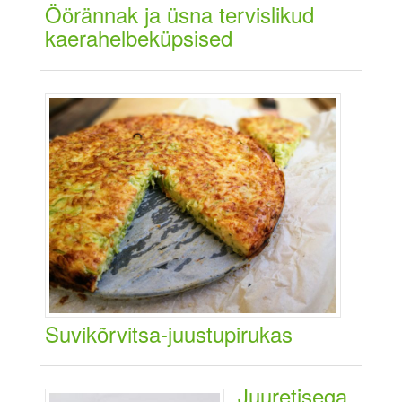
Öörännak ja üsna tervislikud
kaerahelbeküpsised
Suvikõrvitsa-juustupirukas
Juuretisega