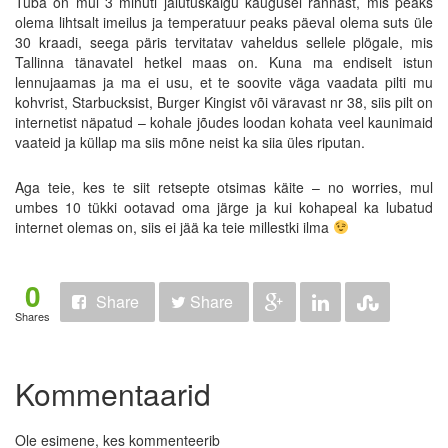
Tuba on mul 3 minuti jalutuskäigu kaugusel rannast, mis peaks
olema lihtsalt imeilus ja temperatuur peaks päeval olema suts üle
30 kraadi, seega päris tervitatav vaheldus sellele plögale, mis
Tallinna tänavatel hetkel maas on. Kuna ma endiselt istun
lennujaamas ja ma ei usu, et te soovite väga vaadata pilti mu
kohvrist, Starbucksist, Burger Kingist või väravast nr 38, siis pilt on
internetist näpatud – kohale jõudes loodan kohata veel kaunimaid
vaateid ja küllap ma siis mõne neist ka siia üles riputan.
Aga teie, kes te siit retsepte otsimas käite – no worries, mul
umbes 10 tükki ootavad oma järge ja kui kohapeal ka lubatud
internet olemas on, siis ei jää ka teie millestki ilma
0
Share
Share
Shares
Kommentaarid
Ole esimene, kes kommenteerib