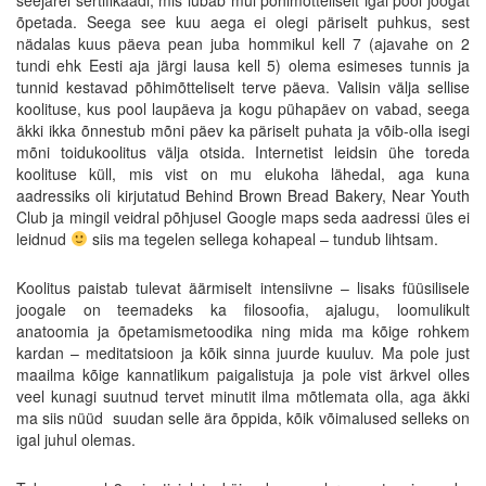
õpetada. Seega see kuu aega ei olegi päriselt puhkus, sest
nädalas kuus päeva pean juba hommikul kell 7 (ajavahe on 2
tundi ehk Eesti aja järgi lausa kell 5) olema esimeses tunnis ja
tunnid kestavad põhimõtteliselt terve päeva. Valisin välja sellise
koolituse, kus pool laupäeva ja kogu pühapäev on vabad, seega
äkki ikka õnnestub mõni päev ka päriselt puhata ja võib-olla isegi
mõni toidukoolitus välja otsida. Internetist leidsin ühe toreda
koolituse küll, mis vist on mu elukoha lähedal, aga kuna
aadressiks oli kirjutatud Behind Brown Bread Bakery, Near Youth
Club ja mingil veidral põhjusel Google maps seda aadressi üles ei
leidnud
siis ma tegelen sellega kohapeal – tundub lihtsam.
Koolitus paistab tulevat äärmiselt intensiivne – lisaks füüsilisele
joogale on teemadeks ka filosoofia, ajalugu, loomulikult
anatoomia ja õpetamismetoodika ning mida ma kõige rohkem
kardan – meditatsioon ja kõik sinna juurde kuuluv. Ma pole just
maailma kõige kannatlikum paigalistuja ja pole vist ärkvel olles
veel kunagi suutnud tervet minutit ilma mõtlemata olla, aga äkki
ma siis nüüd suudan selle ära õppida, kõik võimalused selleks on
igal juhul olemas.