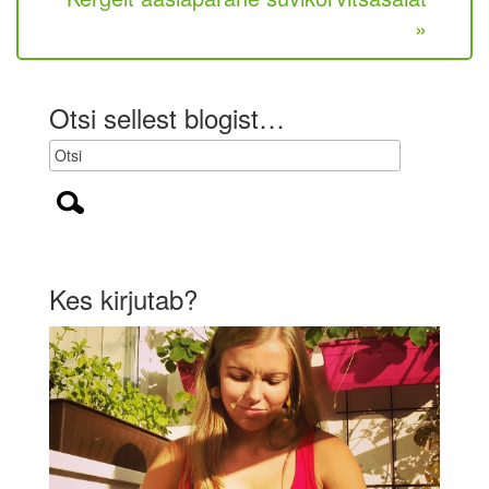
t
»
u
s
l
i
Otsi sellest blogist…
k
)
Kes kirjutab?