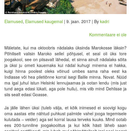
Elamused
,
Elamused kaugemal
| 9. jaan. 2017 | By
kadri
Kommentaare ei ole
Mäletate, kui ma oktoobris nädalaks üksinda Marokosse läksin?
Põhiliselt valisin Maroko sellel põhjusel, et seal oli üks tore
joogakool, see on piisavalt lähedal, et sinna ainult nädalaks sõita
ja üksi ju ometi kauemaks kui nädal kuhugi minema ei hakka,
kuigi hinna poolest oleks võinud umbes sama raha eest ka
Indiasse või hea piletiõnne korral isegi Balile minna. Novat. Nüüd
ma igal juhul istun Helsinki lennujaamas ja ootan lendu (mis just
tund aega edasi lükati, aga pole hullu), mis viib mind Dehlisse ja
siis sealt edasi Goasse.
Ja jälle lähen üksi (tuleb välja, et kõik inimesed ei soovigi kogu
oma aastas ette nähtud puhkust palmide vahel jooga tegemisele
kulutada – veider) aga sel korral lausa terveks kuuks. Mind ootab
ees 200-tunniline joogakoolitus ja kui kõik hästi läheb saan
seejärel sertifikaadi, mis lubab mul põhimõtteliselt igal pool joogat