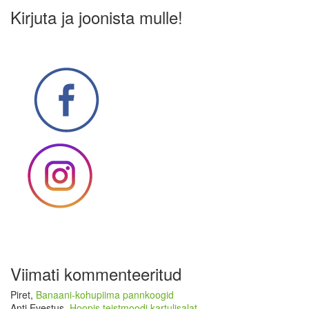
Kirjuta ja joonista mulle!
Viimati kommenteeritud
Piret
,
Banaani-kohupiima pannkoogid
Anti Evestus
,
Hoopis teistmoodi kartulisalat