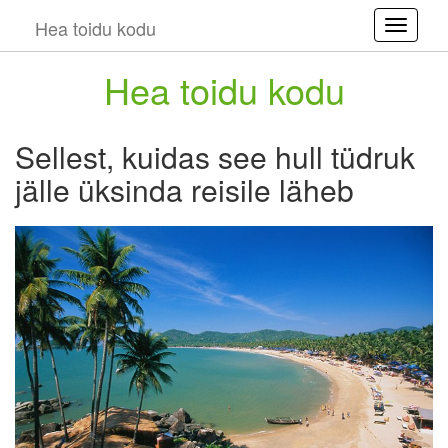
Hea toidu kodu
Toggle
Hea toidu kodu
Sellest, kuidas see hull tüdruk
jälle üksinda reisile läheb