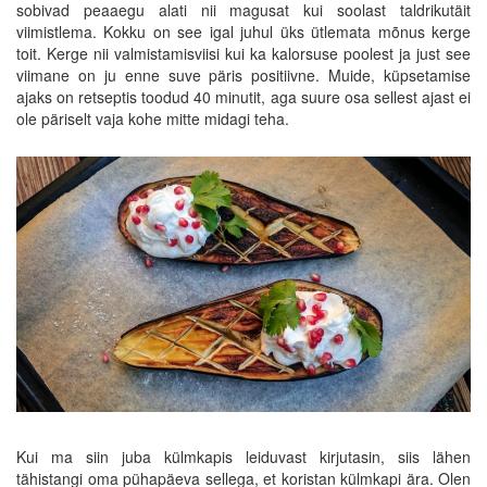
sobivad peaaegu alati nii magusat kui soolast taldrikutäit
viimistlema. Kokku on see igal juhul üks ütlemata mõnus kerge
toit. Kerge nii valmistamisviisi kui ka kalorsuse poolest ja just see
viimane on ju enne suve päris positiivne. Muide, küpsetamise
ajaks on retseptis toodud 40 minutit, aga suure osa sellest ajast ei
ole päriselt vaja kohe mitte midagi teha.
Kui ma siin juba külmkapis leiduvast kirjutasin, siis lähen
tähistangi oma pühapäeva sellega, et koristan külmkapi ära. Olen