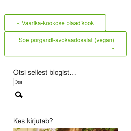
a
l
a
e
r
k
« Vaarika-kookose plaadikook
o
h
u
Soe porgandi-avokaadosalat (vegan)
s
t
»
u
s
l
i
Otsi sellest blogist…
k
)
Kes kirjutab?