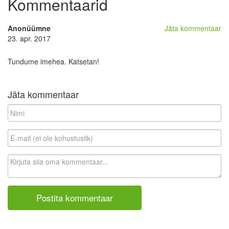
Kommentaarid
Anonüümne
Jäta kommentaar
23. apr. 2017
Tundume imehea. Katsetan!
Jäta kommentaar
N
i
m
E
i
-
m
K
a
o
i
m
l
m
(
e
e
n
i
t
o