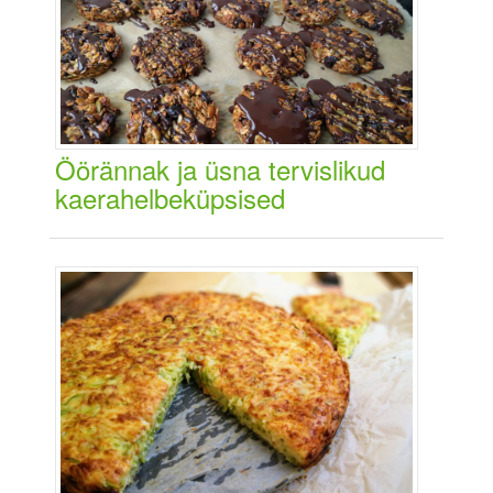
Öörännak ja üsna tervislikud
kaerahelbeküpsised