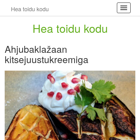
Hea toidu kodu
Toggle
Hea toidu kodu
Ahjubaklažaan
kitsejuustukreemiga