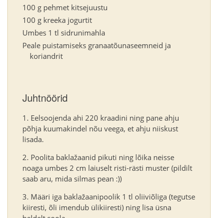
100 g pehmet kitsejuustu
100 g kreeka jogurtit
Umbes 1 tl sidrunimahla
Peale puistamiseks granaatõunaseemneid ja
koriandrit
Juhtnöörid
Eelsoojenda ahi 220 kraadini ning pane ahju
põhja kuumakindel nõu veega, et ahju niiskust
lisada.
Poolita baklažaanid pikuti ning lõika neisse
noaga umbes 2 cm laiuselt risti-rästi muster (pildilt
saab aru, mida silmas pean :))
Määri iga baklažaanipoolik 1 tl oliiviõliga (tegutse
kiiresti, õli imendub ülikiiresti) ning lisa üsna
heldelt soola.