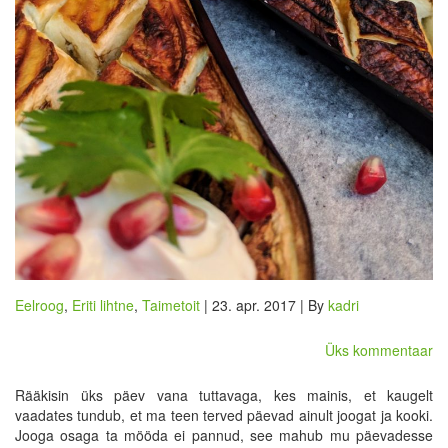
Eelroog
,
Eriti lihtne
,
Taimetoit
| 23. apr. 2017 | By
kadri
Üks kommentaar
Rääkisin üks päev vana tuttavaga, kes mainis, et kaugelt
vaadates tundub, et ma teen terved päevad ainult joogat ja kooki.
Jooga osaga ta mööda ei pannud, see mahub mu päevadesse