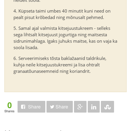
Küpseta taimi umbes 40 minutit kuni need on
pealt pisut krõbedad ning mõnusalt pehmed.
Samal ajal valmista kitsejuustukreem - selleks
sega lihtsalt kitsejuust jogurtiga ning maitsesta
sidrunimahlaga. Igaks juhuks maitse, kas on vaja ka
soola lisada.
Serveerimiseks tõsta baklažaanid taldrikule,
kuhja neile kitsejuustukreemi ja lisa ohtralt
granaatõunaseemneid ning koriandrit.
0
Share
Share
Shares