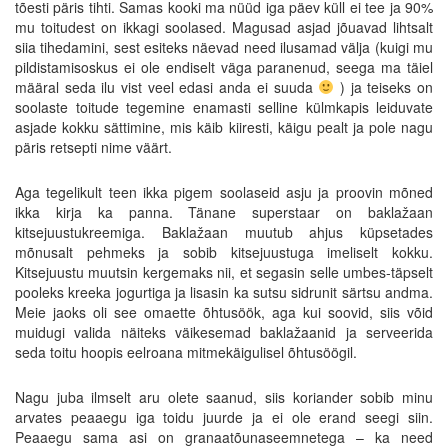
tõesti päris tihti. Samas kooki ma nüüd iga päev küll ei tee ja 90%
mu toitudest on ikkagi soolased. Magusad asjad jõuavad lihtsalt
siia tihedamini, sest esiteks näevad need ilusamad välja (kuigi mu
pildistamisoskus ei ole endiselt väga paranenud, seega ma täiel
määral seda ilu vist veel edasi anda ei suuda
) ja teiseks on
soolaste toitude tegemine enamasti selline külmkapis leiduvate
asjade kokku sättimine, mis käib kiiresti, käigu pealt ja pole nagu
päris retsepti nime väärt.
Aga tegelikult teen ikka pigem soolaseid asju ja proovin mõned
ikka kirja ka panna. Tänane superstaar on baklažaan
kitsejuustukreemiga. Baklažaan muutub ahjus küpsetades
mõnusalt pehmeks ja sobib kitsejuustuga imeliselt kokku.
Kitsejuustu muutsin kergemaks nii, et segasin selle umbes-täpselt
pooleks kreeka jogurtiga ja lisasin ka sutsu sidrunit särtsu andma.
Meie jaoks oli see omaette õhtusöök, aga kui soovid, siis võid
muidugi valida näiteks väikesemad baklažaanid ja serveerida
seda toitu hoopis eelroana mitmekäigulisel õhtusöögil.
Nagu juba ilmselt aru olete saanud, siis koriander sobib minu
arvates peaaegu iga toidu juurde ja ei ole erand seegi siin.
Peaaegu sama asi on granaatõunaseemnetega – ka need