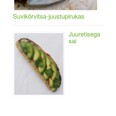
Suvikõrvitsa-juustupirukas
Juuretisega
sai