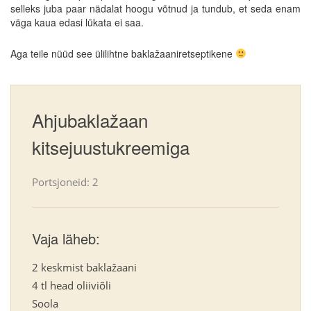
selleks juba paar nädalat hoogu võtnud ja tundub, et seda enam
väga kaua edasi lükata ei saa.
Aga teile nüüd see ülilihtne baklažaaniretseptikene
Ahjubaklažaan
kitsejuustukreemiga
Portsjoneid: 2
Vaja läheb:
2 keskmist baklažaani
4 tl head oliiviõli
Soola