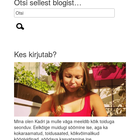
Otsi sellest blogist…
k
)
Kes kirjutab?
Mina olen Kadri ja mulle väga meeldib kõik toiduga
seonduv. Eelkõige muidugi söömine ise, aga ka
kokaraamatud, toidusaated, kõikvõimalikud
köögividinad, söödava kasvatamine jne