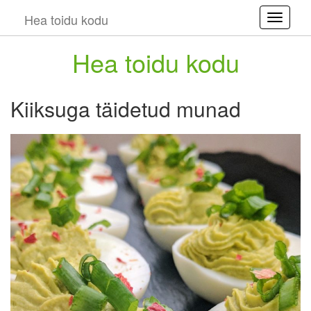
Hea toidu kodu
Toggle
Hea toidu kodu
Kiiksuga täidetud munad