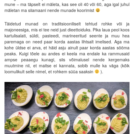
mune – ma täpselt ei mäleta, kas see oli 40 või 60, aga igal juhul
mäletan ma siiamaani nende munade koorimist
Täidetud munad on traditsiooniliselt tehtud rohke või ja
majoneesiga, mis ei tee neid just dieettoiduks. Pika laua peol koos
kartulisalati, süldi, pasteedi, marineeritud seente ja muu hea
paremaga on need paar korda aastas lihtsalt imelised. Aga ma
kohe üldse ei arva, et häid asju ainult paar korda aastas sööma
peaks. Kuigi tõele au andes ei keela ma endale ka rammusaid
ampse peaaegu kunagi, siis võimalusel nende kergemaks
muutmine nii, et maitse ei kannata, sobib mulle ka väga (kõik
loomulikult selle nimel, et rohkem süüa saaksin
).