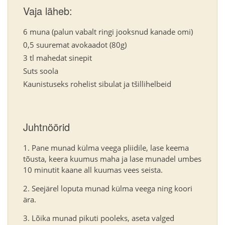
Vaja läheb:
6 muna (palun vabalt ringi jooksnud kanade omi)
0,5 suuremat avokaadot (80g)
3 tl mahedat sinepit
Suts soola
Kaunistuseks rohelist sibulat ja tšillihelbeid
Juhtnöörid
Pane munad külma veega pliidile, lase keema
tõusta, keera kuumus maha ja lase munadel umbes
10 minutit kaane all kuumas vees seista.
Seejärel loputa munad külma veega ning koori
ära.
Lõika munad pikuti pooleks, aseta valged