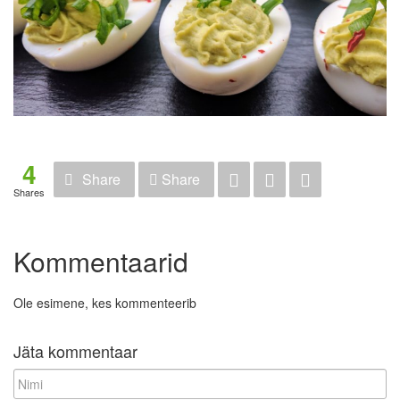
4
Share
Share
Shares
Kommentaarid
Ole esimene, kes kommenteerib
Jäta kommentaar
N
i