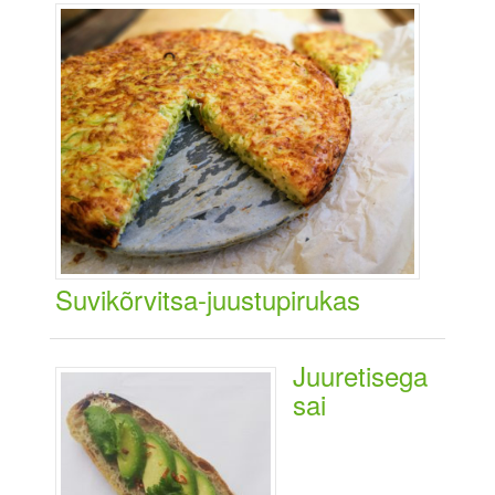
Suvikõrvitsa-juustupirukas
Juuretisega
sai