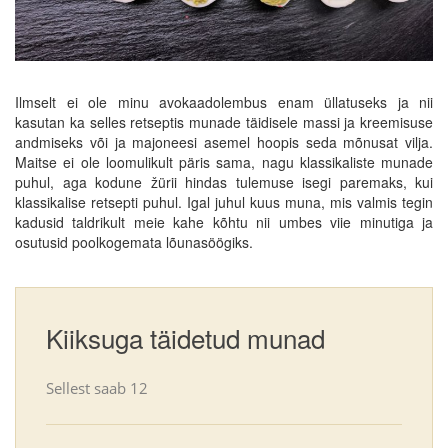
Ilmselt ei ole minu avokaadolembus enam üllatuseks ja nii
kasutan ka selles retseptis munade täidisele massi ja kreemisuse
andmiseks või ja majoneesi asemel hoopis seda mõnusat vilja.
Maitse ei ole loomulikult päris sama, nagu klassikaliste munade
puhul, aga kodune žürii hindas tulemuse isegi paremaks, kui
klassikalise retsepti puhul. Igal juhul kuus muna, mis valmis tegin
kadusid taldrikult meie kahe kõhtu nii umbes viie minutiga ja
osutusid poolkogemata lõunasöögiks.
Kiiksuga täidetud munad
Sellest saab
12