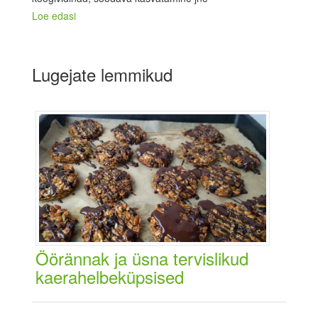
Loe edasi
Lugejate lemmikud
Öörännak ja üsna tervislikud
kaerahelbeküpsised