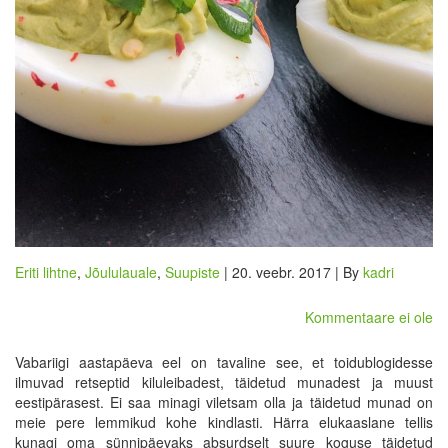
Eriti lihtne
,
Jõululauale
,
Suupiste
| 20. veebr. 2017 | By
kadri
Kommentaare ei ole
Vabariigi aastapäeva eel on tavaline see, et toidublogidesse
ilmuvad retseptid kiluleibadest, täidetud munadest ja muust
eestipärasest. Ei saa minagi viletsam olla ja täidetud munad on
meie pere lemmikud kohe kindlasti. Härra elukaaslane tellis
kunagi oma sünnipäevaks absurdselt suure koguse täidetud