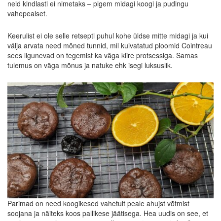
neid kindlasti ei nimetaks – pigem midagi koogi ja pudingu
vahepealset.
Keerulist ei ole selle retsepti puhul kohe üldse mitte midagi ja kui
välja arvata need mõned tunnid, mil kuivatatud ploomid Cointreau
sees ligunevad on tegemist ka väga kiire protsessiga. Samas
tulemus on väga mõnus ja natuke ehk isegi luksuslik.
Parimad on need koogikesed vahetult peale ahujst võtmist
soojana ja näiteks koos pallikese jäätisega. Hea uudis on see, et