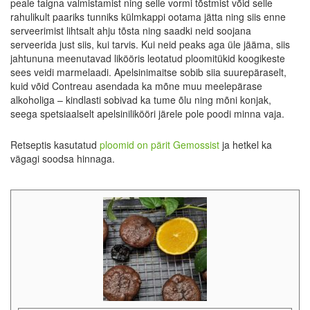
peale taigna valmistamist ning selle vormi tõstmist võid selle
rahulikult paariks tunniks külmkappi ootama jätta ning siis enne
serveerimist lihtsalt ahju tõsta ning saadki neid soojana
serveerida just siis, kui tarvis. Kui neid peaks aga üle jääma, siis
jahtununa meenutavad likööris leotatud ploomitükid koogikeste
sees veidi marmelaadi. Apelsinimaitse sobib siia suurepäraselt,
kuid võid Contreau asendada ka mõne muu meelepärase
alkoholiga – kindlasti sobivad ka tume õlu ning mõni konjak,
seega spetsiaalselt apelsinilikööri järele pole poodi minna vaja.
Retseptis kasutatud
ploomid on pärit Gemossist
ja hetkel ka
vägagi soodsa hinnaga.