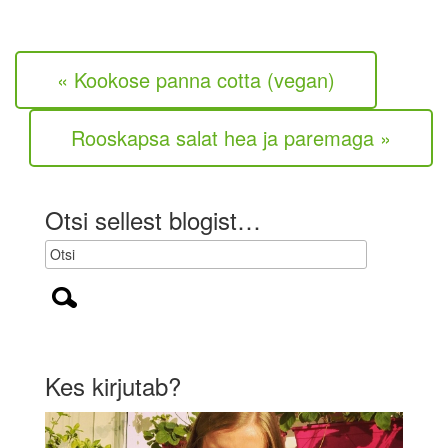
a
l
a
e
r
k
« Kookose panna cotta (vegan)
o
h
u
Rooskapsa salat hea ja paremaga »
s
t
u
s
Otsi sellest blogist…
l
i
k
)
Kes kirjutab?