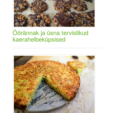
Öörännak ja üsna tervislikud
kaerahelbeküpsised