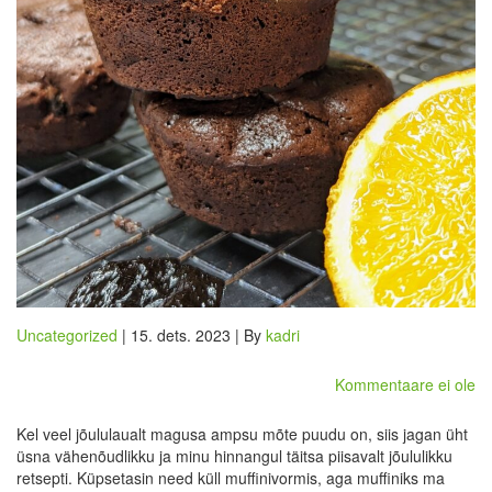
Uncategorized
| 15. dets. 2023 | By
kadri
Kommentaare ei ole
Kel veel jõululaualt magusa ampsu mõte puudu on, siis jagan üht
üsna vähenõudlikku ja minu hinnangul täitsa piisavalt jõululikku
retsepti. Küpsetasin need küll muffinivormis, aga muffiniks ma