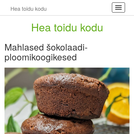
Hea toidu kodu
Toggle
Hea toidu kodu
Mahlased šokolaadi-
ploomikoogikesed