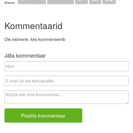
Shares
Kommentaarid
Ole esimene, kes kommenteerib
Jäta kommentaar
N
i
m
E
i
-
m
K
a
o
i
m
l
m
(
e
e
n
i
t
o