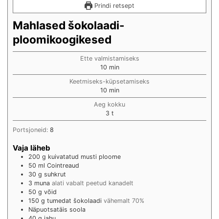
Prindi retsept
Mahlased šokolaadi-
ploomikoogikesed
Ette valmistamiseks
min
10
min
Keetmiseks-küpsetamiseks
min
10
min
Aeg kokku
hours
3
t
Portsjoneid:
8
Vaja läheb
200
g
kuivatatud musti ploome
50
ml
Cointreaud
30
g
suhkrut
3
muna
alati vabalt peetud kanadelt
50
g
võid
150
g
tumedat šokolaadi
vähemalt 70%
Näpuotsatäis
soola
40
g
jahu