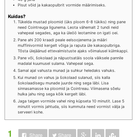
Pisut võid ja kakaopulbrit vormide määrimiseks.
Kuidas?
Tükelda mustad ploomid (üks ploom 6-8 tükiks) ning pane
need Cointreuga ligunema. Leota vähemalt 2 tundi neid
vahepeal segades, aga ka üleöö leotamine on igati oei.
Pane ahi 200 kraadi peale eelsoojenema ja määri
muffinivormid kergelt võiga ja raputa üle kakaopulbriga.
Tõsta ülejäänud ettevalmistuste ajaks võimalusel külmkappi.
Pane või, šokolaad ja näpuotsatäis soola väiksele pannile
madalal kuumusel sulama. Vahepeal sega.
Samal ajal vahusta munad ja suhkur heledaks vahuks.
Kui munad on vahus ja šokolaad sulanud, siis kalla
šokolaadisegu munade juurde ning sega läbi. Lisa
sinnasamasse ka ploomid ja Cointreau. Viimasena sõelu
hulka jahu ning sega kõik kergelt läbi.
Jaga taigen vormide vahel ning küpseta 10 minutit. Lase 5
minutit vormis jahtuda, siis kummuta need vormist välja ja
serveeri kohe.
1
Share
Share