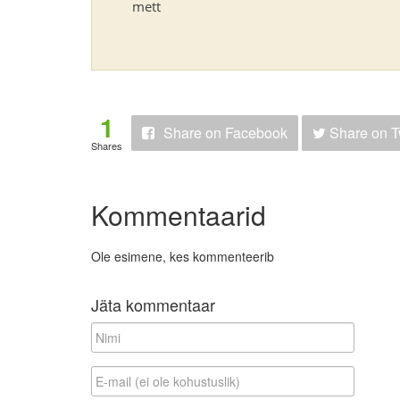
mett
1
Share
on Facebook
Share
on T
Shares
Kommentaarid
Ole esimene, kes kommenteerib
Jäta kommentaar
N
i
m
E
i
-