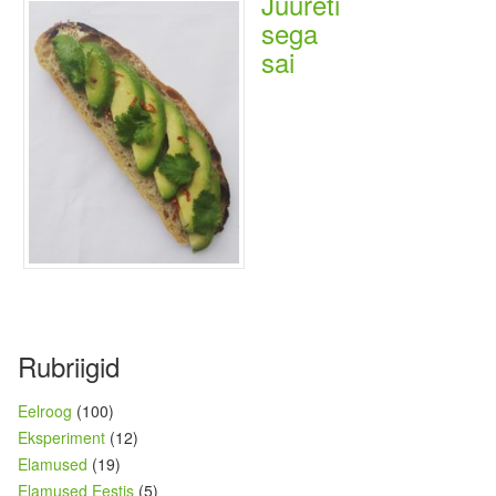
Juureti
sega
sai
Rubriigid
Eelroog
(100)
Eksperiment
(12)
Elamused
(19)
Elamused Eestis
(5)