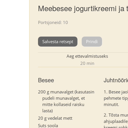
Meebesee jogurtikreemi ja t
Portsjoneid: 10
Salvesta retsept
Prindi
Aeg ettevalmistuseks
20 min
Besee
Juhtnööri
200 g munavalget (kasutasin
Besee jao
pudeli munavalget, et
pehmete tipp
mitte kollaseid raisku
minutit.
lasta)
Tõsta mu
20 g vedelat mett
ahjuplaadile
Suts soola
kreemi rohk