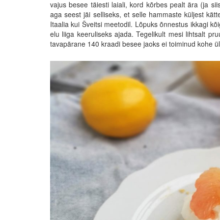
vajus besee täiesti laiali, kord kõrbes pealt ära (ja si
aga seest jäi selliseks, et selle hammaste küljest kä
Itaalia kui Šveitsi meetodil. Lõpuks õnnestus ikkagi kõ
elu liiga keeruliseks ajada. Tegelikult mesi lihtsalt p
tavapärane 140 kraadi besee jaoks ei toiminud kohe üld