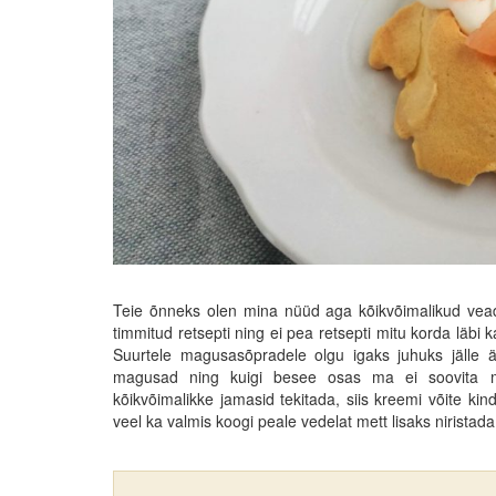
Teie õnneks olen mina nüüd aga kõikvõimalikud vead
timmitud retsepti ning ei pea retsepti mitu korda läbi 
Suurtele magusasõpradele olgu igaks juhuks jälle 
magusad ning kuigi besee osas ma ei soovita mu
kõikvõimalikke jamasid tekitada, siis kreemi võite k
veel ka valmis koogi peale vedelat mett lisaks niristada