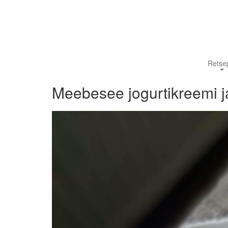
Retsep
Meebesee jogurtikreemi ja