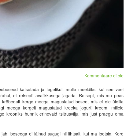
Kommentaare ei ole
beseed katsetada ja tegelikult mulle meeldiks, kui see veel
rahul, et retsepti avalikkusega jagada. Retsept, mis mu peas
ja krõbedalt kerge meega magustatud besee, mis ei ole üleliia
egi meega kergelt magustatud kreeka jogurti kreem, millele
e krooniks hunnik erinevaid tsitrusvilju, mis just praegu oma
 jah, beseega ei läinud sugugi nii lihtsalt, kui ma lootsin. Kord