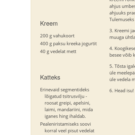
ahjus umbes
ahjuuks pra
Tulemuseks 
Kreem
Kreemi ja
200 g vahukoort
muuga ühtla
400 g paksu kreeka jogurtit
Koogikese
40 g vedelat mett
besee võib 
Tõsta iga
üle meelepär
Katteks
üle vedela 
Erinevaid segmentideks
Head isu!
lõigatud tsitrusvilju -
roosat greipi, apelsini,
laimi, mandariini, mida
iganes hing ihaldab.
Pealeniristamiseks soovi
korral veel pisut vedelat