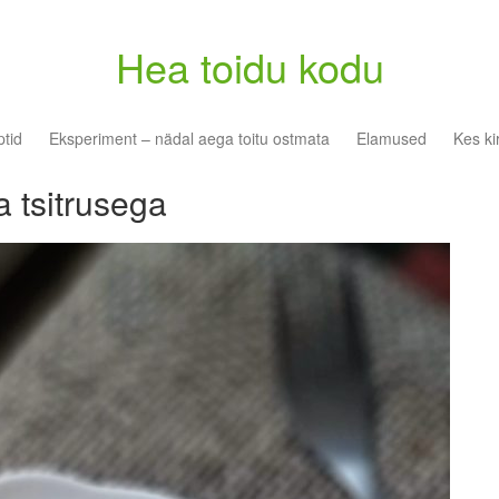
Hea toidu kodu
tid
Eksperiment – nädal aega toitu ostmata
Elamused
Kes ki
 tsitrusega