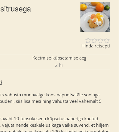
sitrusega
Hinda retsepti
Keetmise-küpsetamise aeg
2 hr
d
ks vahusta munavalge koos näpuotsatäie soolaga
udeni, siis lisa mesi ning vahusta veel vähemalt 5
navaht 10 tupsukesena küpsetuspaberiga kaetud
, vajuta nende keskelelusikaga väike süvend, et hiljem
em mahuks ning küpseta 100 kraadini eelkuumutatud