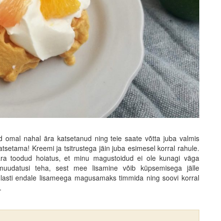
 omal nahal ära katsetanud ning teie saate võtta juba valmis
katsetama! Kreemi ja tsitrustega jäin juba esimesel korral rahule.
ära toodud hoiatus, et minu magustoidud ei ole kunagi väga
udatusi teha, sest mee lisamine võib küpsemisega jälle
indlasti endale lisameega magusamaks timmida ning soovi korral
.