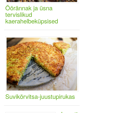
Öörännak ja üsna
tervislikud
kaerahelbeküpsised
Suvikõrvitsa-juustupirukas