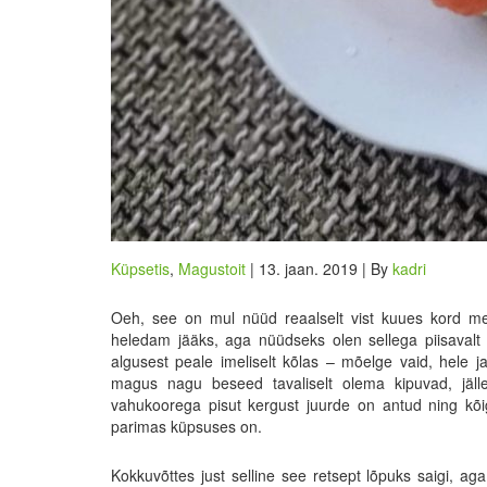
Küpsetis
,
Magustoit
| 13. jaan. 2019 | By
kadri
Oeh, see on mul nüüd reaalselt vist kuues kord mee
heledam jääks, aga nüüdseks olen sellega piisavalt 
algusest peale imeliselt kõlas – mõelge vaid, hele 
magus nagu beseed tavaliselt olema kipuvad, jäll
vahukoorega pisut kergust juurde on antud ning kõig
parimas küpsuses on.
Kokkuvõttes just selline see retsept lõpuks saigi, aga