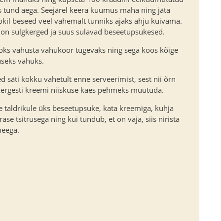
 tund aega. Seejärel keera kuumus maha ning jäta
okil beseed veel vähemalt tunniks ajaks ahju kuivama.
on sulgkerged ja suus sulavad beseetupsukesed.
oks vahusta vahukoor tugevaks ning sega koos kõige
seks vahuks.
d säti kokku vahetult enne serveerimist, sest nii õrn
kergesti kreemi niiskuse käes pehmeks muutuda.
le taldrikule üks beseetupsuke, kata kreemiga, kuhja
ase tsitrusega ning kui tundub, et on vaja, siis nirista
meega.