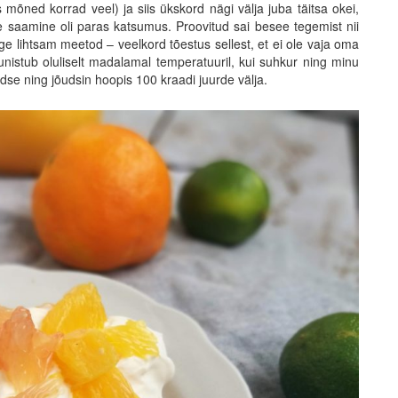
is mõned korrad veel) ja siis ükskord nägi välja juba täitsa okei,
tte saamine oli paras katsumus. Proovitud sai besee tegemist nii
ige lihtsam meetod – veelkord tõestus sellest, et ei ole vaja oma
ruunistub oluliselt madalamal temperatuuril, kui suhkur ning minu
se ning jõudsin hoopis 100 kraadi juurde välja.