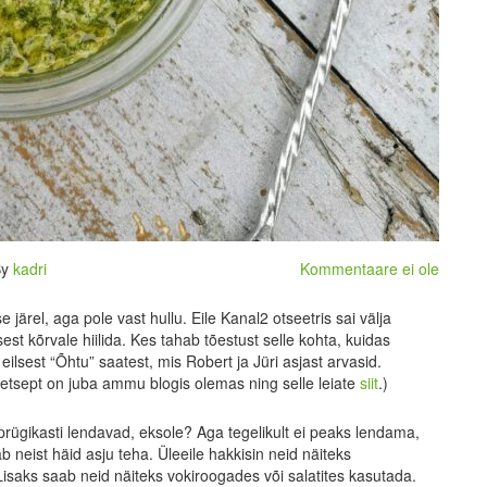
By
kadri
Kommentaare ei ole
e järel, aga pole vast hullu. Eile Kanal2 otseetris sai välja
usest kõrvale hiilida. Kes tahab tõestust selle kohta, kuidas
ilsest “Õhtu” saatest, mis Robert ja Jüri asjast arvasid.
retsept on juba ammu blogis olemas ning selle leiate
siit
.)
 prügikasti lendavad, eksole? Aga tegelikult ei peaks lendama,
b neist häid asju teha. Üleeile hakkisin neid näiteks
 Lisaks saab neid näiteks vokiroogades või salatites kasutada.