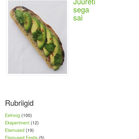
Juureti
sega
sai
Rubriigid
Eelroog
(100)
Eksperiment
(12)
Elamused
(19)
Elamused Eestis
(5)