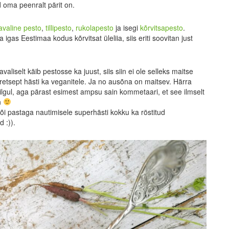
ed oma peenralt pärit on.
avaline pesto
,
tillipesto
,
rukolapesto
ja isegi
kõrvitsapesto
.
igas Eestimaa kodus kõrvitsat üleliia, siis eriti soovitan just
valiselt käib pestosse ka juust, siis siin ei ole selleks maitse
 retsept hästi ka veganitele. Ja no ausõna on maitsev. Härra
ilgul, aga pärast esimest ampsu sain kommetaari, et see ilmselt
n
õi pastaga nautimisele superhästi kokku ka röstitud
 :)).