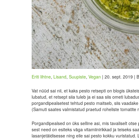
Eriti lihtne
,
Lisand
,
Suupiste
,
Vegan
| 20. sept. 2019 | 
Vat nüüd sai nii, et kaks pesto retsepti on blogis üksteis
lubatud, et retsept siia tuleb ja ei saa siis ometi lubad
porgandipealsetest tehtud pesto maitseb, siis vaadake e
(Samuti saates valmistatud praetud roheliste tomatite 
Porgandipealsed on üks selline asi, mis tavaliselt otse
sest need on esiteks väga vitamiinirikkad ja teiseks saa
lasanjetäidisesse ning eile sai pesto kokku vuristatud.