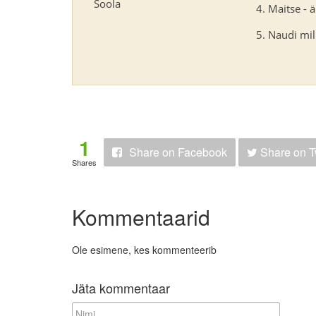
Soola
Maitse - ä
Naudi mil
1
Share
on Facebook
Share
on T
Shares
Kommentaarid
Ole esimene, kes kommenteerib
Jäta kommentaar
N