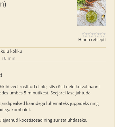
n)
Hinda retsepti
akulu kokku
10 min
d
hklid veel röstitud ei ole, siis rösti neid kuival pannil
ades umbes 5 minutikest. Seejärel lase jahtuda.
gandipealsed kääridega lühemateks juppideks ning
radega kombaini.
 ülejäänud koostisosad ning surista ühtlaseks.