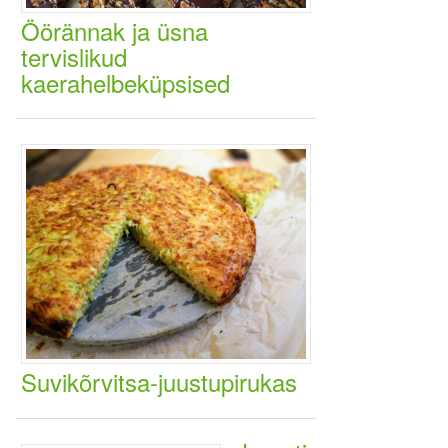
Öörännak ja üsna
tervislikud
kaerahelbeküpsised
Suvikõrvitsa-juustupirukas