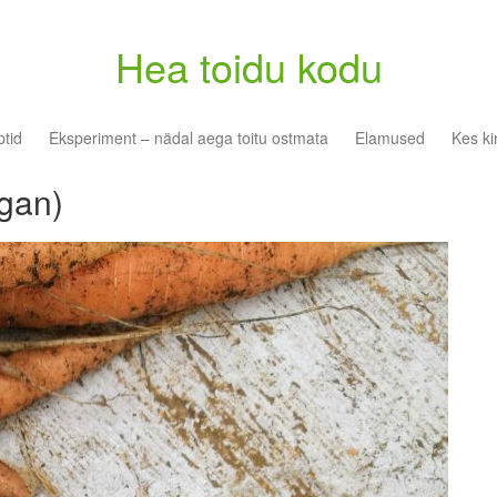
Hea toidu kodu
tid
Eksperiment – nädal aega toitu ostmata
Elamused
Kes ki
gan)