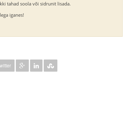
kki tahad soola või sidrunit lisada.
lega iganes!
witter