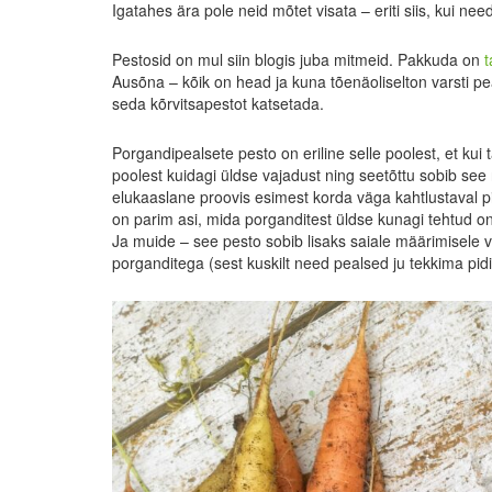
Igatahes ära pole neid mõtet visata – eriti siis, kui ne
Pestosid on mul siin blogis juba mitmeid. Pakkuda on
t
Ausõna – kõik on head ja kuna tõenäoliselton varsti pea 
seda kõrvitsapestot katsetada.
Porgandipealsete pesto on eriline selle poolest, et kui ta
poolest kuidagi üldse vajadust ning seetõttu sobib see
elukaaslane proovis esimest korda väga kahtlustaval p
on parim asi, mida porganditest üldse kunagi tehtud o
Ja muide – see pesto sobib lisaks saiale määrimisele v
porganditega (sest kuskilt need pealsed ju tekkima pidid