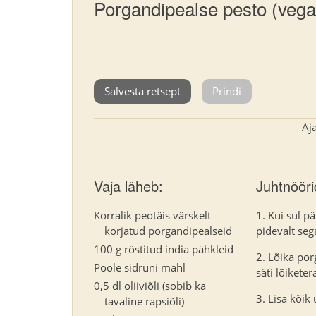
Porgandipealse pesto (vega
Salvesta retsept
Prindi
Aj
Vaja läheb:
Juhtnööri
Korralik peotäis värskelt
Kui sul pä
korjatud porgandipealseid
pidevalt seg
100 g röstitud india pähkleid
Lõika por
Poole sidruni mahl
säti lõikete
0,5 dl oliiviõli (sobib ka
Lisa kõik
tavaline rapsiõli)