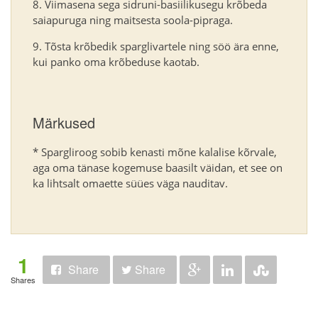
Viimasena sega sidruni-basiilikusegu krõbeda
saiapuruga ning maitsesta soola-pipraga.
Tõsta krõbedik sparglivartele ning söö ära enne,
kui panko oma krõbeduse kaotab.
Märkused
* Spargliroog sobib kenasti mõne kalalise kõrvale,
aga oma tänase kogemuse baasilt väidan, et see on
ka lihtsalt omaette süües väga nauditav.
1
Share
Share
Shares