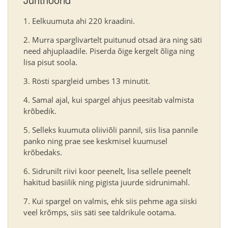
Eelkuumuta ahi 220 kraadini.
Murra sparglivartelt puitunud otsad ära ning säti
need ahjuplaadile. Piserda õige kergelt õliga ning
lisa pisut soola.
Rösti spargleid umbes 13 minutit.
Samal ajal, kui spargel ahjus peesitab valmista
krõbedik.
Selleks kuumuta oliiviõli pannil, siis lisa pannile
panko ning prae see keskmisel kuumusel
krõbedaks.
Sidrunilt riivi koor peenelt, lisa sellele peenelt
hakitud basiilik ning pigista juurde sidrunimahl.
Kui spargel on valmis, ehk siis pehme aga siiski
veel krõmps, siis säti see taldrikule ootama.