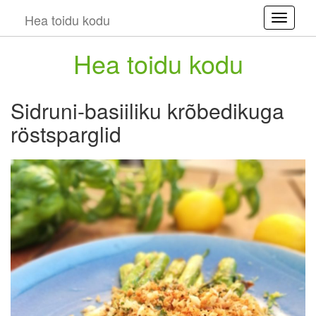
Hea toidu kodu
Toggle
Hea toidu kodu
Sidruni-basiiliku krõbedikuga
röstsparglid