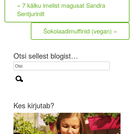
« 7 käiku imelist magusat Sandra
o
h
Sentjurinilt
u
s
t
Šokolaadimuffinid (vegan) »
u
s
l
i
Otsi sellest blogist…
k
)
Kes kirjutab?