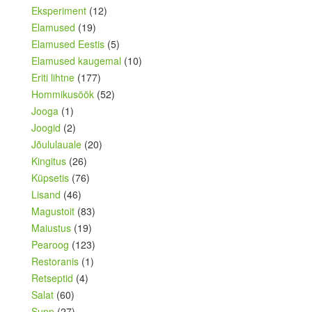
Eksperiment
(12)
Elamused
(19)
Elamused Eestis
(5)
Elamused kaugemal
(10)
Eriti lihtne
(177)
Hommikusöök
(52)
Jooga
(1)
Joogid
(2)
Jõululauale
(20)
Kingitus
(26)
Küpsetis
(76)
Lisand
(46)
Magustoit
(83)
Maiustus
(19)
Pearoog
(123)
Restoranis
(1)
Retseptid
(4)
Salat
(60)
Supp
(27)