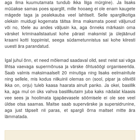
aga ilma kuumutamata tundub ikka liiga mürgine). Ja lisaks
müüakse samas poes sparglit, mille hooaeg ei ole enam kaugete
mägede taga ja pealekauba veel lahtiselt. Selle sparglikotiga
oleksin muidugi kogemata täitsa ilma maksmata poest väljunud
või no, tõele au andes väljusin ka, aga õnneks märkasin oma
värsket kriminaalistaatust kohe pärast maksmist ja ülejäänud
kraami kotti toppimist, seega südametunnistus sai kohe kiiresti
uuesti ära parandatud.
Igal juhul õnn, et need mõlemad saadaval olid, sest neist sai väga
lihtsa vaevaga supermõnusa ja värske õhtusöögi organiseerida.
Saab valmis maksimaalselt 20 minutiga ning lisaks eelmainitule
ning sellele, mis kodus niikuinii olemas on (sool, pipar ja oliiviõli
ikka on, onju) tuleb kaasa haarata ainult panko. Ja okei, basiilik
ka, aga mul on üks vahva basiilikutaim juba kaks nädalat klaasis
vee sees ja hoolimata igapäevasele söömisele ei ole see veel
üldse otsa saamas. Maitse saab supervärske ja supersidrunine,
aga just täpselt nii paras, et spargli õrna maitset mitte ära
lämmatada.