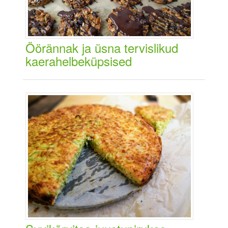
Öörännak ja üsna tervislikud
kaerahelbeküpsised