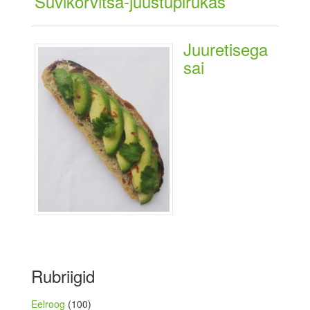
Suvikõrvitsa-juustupirukas
Juuretisega
sai
Rubriigid
Eelroog
(100)