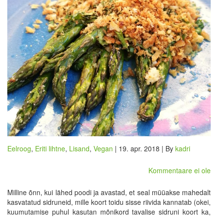
Eelroog
,
Eriti lihtne
,
Lisand
,
Vegan
| 19. apr. 2018 | By
kadri
Kommentaare ei ole
Milline õnn, kui lähed poodi ja avastad, et seal müüakse mahedalt
kasvatatud sidruneid, mille koort toidu sisse riivida kannatab (okei,
kuumutamise puhul kasutan mõnikord tavalise sidruni koort ka,