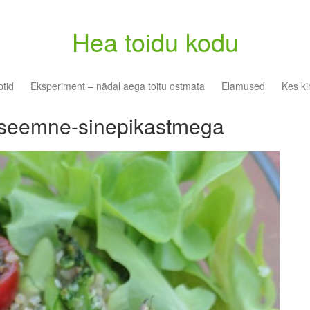
Hea toidu kodu
tid
Eksperiment – nädal aega toitu ostmata
Elamused
Kes ki
niseemne-sinepikastmega