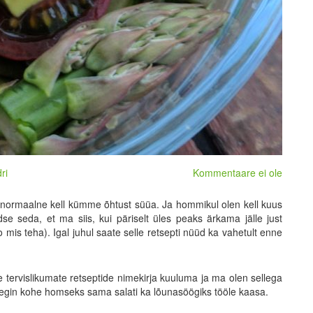
ri
Kommentaare ei ole
i normaalne kell kümme õhtust süüa. Ja hommikul olen kell kuus
se seda, et ma siis, kui päriselt üles peaks ärkama jälle just
 mis teha). Igal juhul saate selle retsepti nüüd ka vahetult enne
 tervislikumate retseptide nimekirja kuuluma ja ma olen sellega
is tegin kohe homseks sama salati ka lõunasöögiks tööle kaasa.