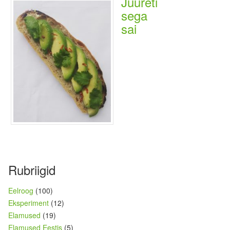
Juureti
sega
sai
Rubriigid
Eelroog
(100)
Eksperiment
(12)
Elamused
(19)
Elamused Eestis
(5)