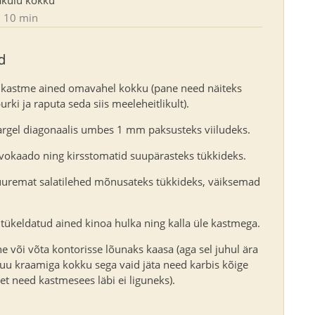
10 min
d
 kastme ained omavahel kokku (pane need näiteks
urki ja raputa seda siis meeleheitlikult).
pargel diagonaalis umbes 1 mm paksusteks viiludeks.
vokaado ning kirsstomatid suupärasteks tükkideks.
uuremat salatilehed mõnusateks tükkideks, väiksemad
 tükeldatud ained kinoa hulka ning kalla üle kastmega.
e või võta kontorisse lõunaks kaasa (aga sel juhul ära
muu kraamiga kokku sega vaid jäta need karbis kõige
et need kastmesees läbi ei liguneks).