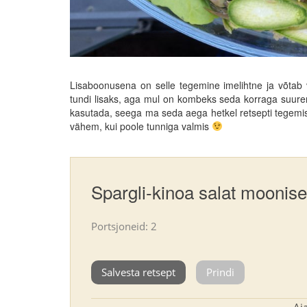
Lisaboonusena on selle tegemine imelihtne ja võtab 
tundi lisaks, aga mul on kombeks seda korraga suurem 
kasutada, seega ma seda aega hetkel retsepti tegemise 
vähem, kui poole tunniga valmis
Spargli-kinoa salat mooni
Portsjoneid: 2
Salvesta retsept
Prindi
Aj