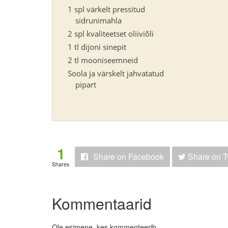
1 spl värkelt pressitud
sidrunimahla
2 spl kvaliteetset oliiviõli
1 tl dijoni sinepit
2 tl mooniseemneid
Soola ja värskelt jahvatatud
pipart
1
Share
on Facebook
Share
on T
Shares
Kommentaarid
Ole esimene, kes kommenteerib