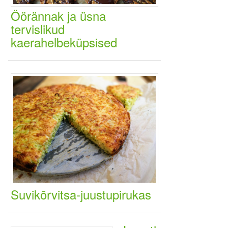
Öörännak ja üsna
tervislikud
kaerahelbeküpsised
Suvikõrvitsa-juustupirukas