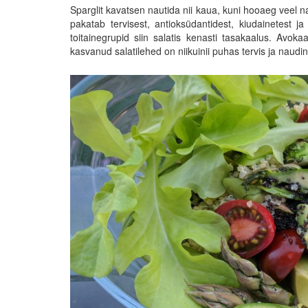
Sparglit kavatsen nautida nii kaua, kuni hooaeg veel
pakatab tervisest, antioksüdantidest, kiudainetest ja
toitainegrupid siin salatis kenasti tasakaalus. Avoka
kasvanud salatilehed on niikuinii puhas tervis ja naudin