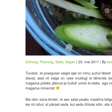
Eelroog
,
Pearoog
,
Salat
,
Vegan
| 29. mai 2017 | By
kad
Tundub, et praegusel valgel ajal on minu puhul täiest
üleval, sest nii valge on (see muidugi ei tähenda üld
magama poleks jäänud ja hullult unine ei oleks, aga no
magama minemist
Ma olen üsna kindel, et see salat peaks maailma kõige
ise nii rahul, et pärast seda, kui seda õhtuks sõin, si