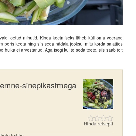
vaid loetud minutid. Kinoa keetmiseks läheb küll oma veerand
ports keeta ning siis seda nädala jooksul mitu korda salatites
hulka ei arvestanud. Aga isegi kui te seda teete, siis saab toit
seemne-sinepikastmega
Hinda retsepti
akulu kokku