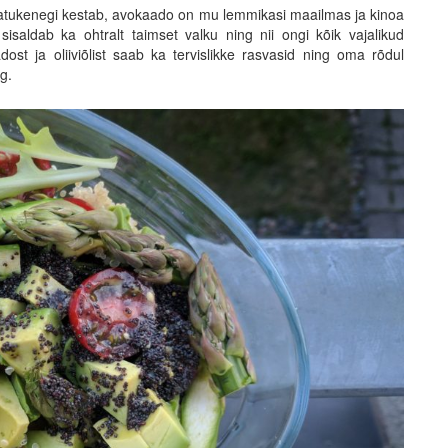
 natukenegi kestab, avokaado on mu lemmikasi maailmas ja kinoa
 sisaldab ka ohtralt taimset valku ning nii ongi kõik vajalikud
adost ja oliiviõlist saab ka tervislikke rasvasid ning oma rõdul
g.