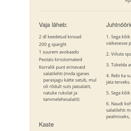
Vaja läheb:
Juhtnööri
2 dl keedetud kinoad
Sega kõik
väikesesse p
200 g sparglit
1 suurem avokaado
Viiluta s
Peotäis kirsstomateid
Tükelda a
Korralik punt erinevaid
salatilehti (mida iganes
Rebi ka s
parasjagu kätte satub, mul
jäta terveks.
oli rõdult suts jääsalatit,
natuke rukolat ja
Sega kõik
tammelehesalatit)
Naudi koh
salatilehti 
pealmiseks, 
Kaste