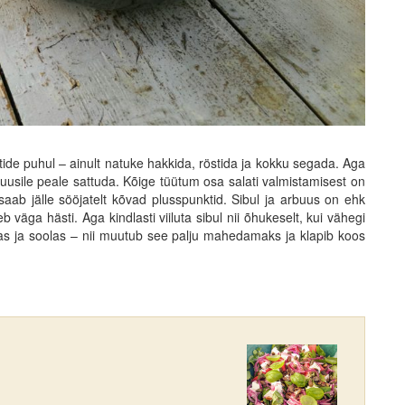
ptide puhul – ainult natuke hakkida, röstida ja kokku segada. Aga
buusile peale sattuda. Kõige tüütum osa salati valmistamisest on
saab jälle sööjatelt kõvad plusspunktid. Sibul ja arbuus on ehk
 väga hästi. Aga kindlasti viiluta sibul nii õhukeselt, kui vähegi
as ja soolas – nii muutub see palju mahedamaks ja klapib koos