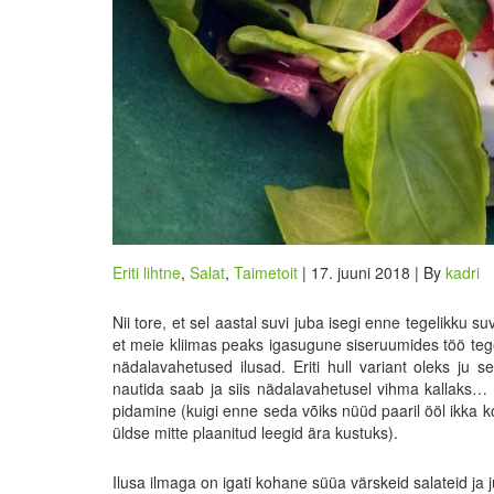
Eriti lihtne
,
Salat
,
Taimetoit
| 17. juuni 2018 | By
kadri
Nii tore, et sel aastal suvi juba isegi enne tegelikku 
et meie kliimas peaks igasugune siseruumides töö te
nädalavahetused ilusad. Eriti hull variant oleks ju s
nautida saab ja siis nädalavahetusel vihma kallaks…
pidamine (kuigi enne seda võiks nüüd paaril ööl ikka k
üldse mitte plaanitud leegid ära kustuks).
Ilusa ilmaga on igati kohane süüa värskeid salateid ja 