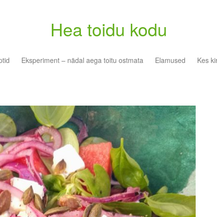
Hea toidu kodu
tid
Eksperiment – nädal aega toitu ostmata
Elamused
Kes ki