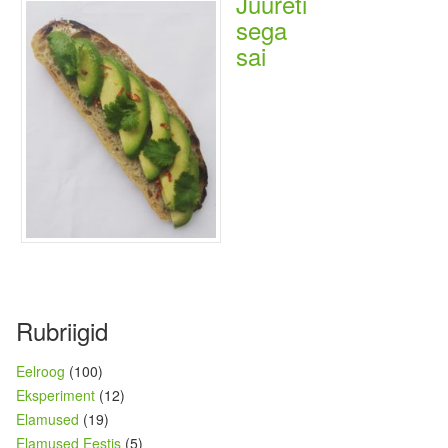
Juureti
sega
sai
Rubriigid
Eelroog
(100)
Eksperiment
(12)
Elamused
(19)
Elamused Eestis
(5)