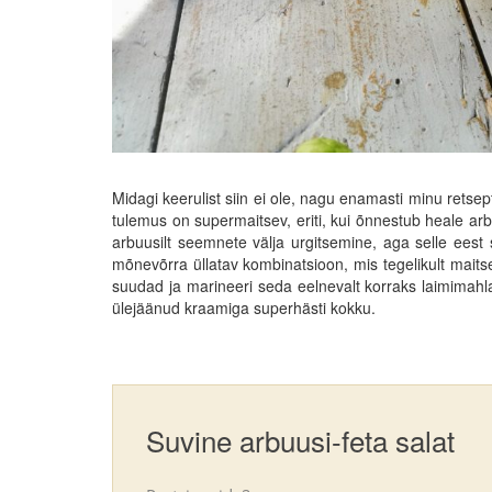
Midagi keerulist siin ei ole, nagu enamasti minu retse
tulemus on supermaitsev, eriti, kui õnnestub heale ar
arbuusilt seemnete välja urgitsemine, aga selle eest 
mõnevõrra üllatav kombinatsioon, mis tegelikult maitseb
suudad ja marineeri seda eelnevalt korraks laimimahl
ülejäänud kraamiga superhästi kokku.
Suvine arbuusi-feta salat