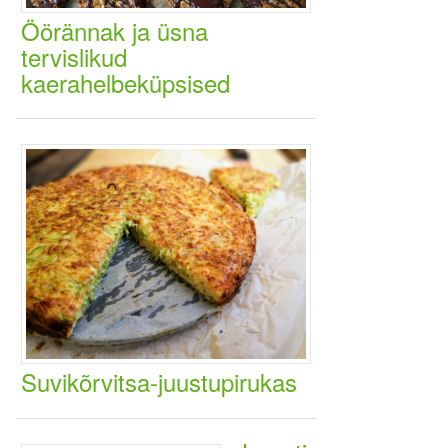
Öörännak ja üsna
tervislikud
kaerahelbeküpsised
Suvikõrvitsa-juustupirukas