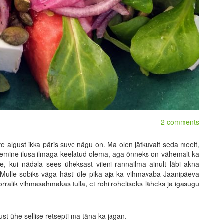
2 comments
suve algust ikka päris suve nägu on. Ma olen jätkuvalt seda meelt,
gemine ilusa ilmaga keelatud olema, aga õnneks on vähemalt ka
ee, kui nädala sees üheksast viieni rannailma ainult läbi akna
 Mulle sobiks väga hästi üle pika aja ka vihmavaba Jaanipäeva
orralik vihmasahmakas tulla, et rohi roheliseks läheks ja igasugu
just ühe sellise retsepti ma täna ka jagan.