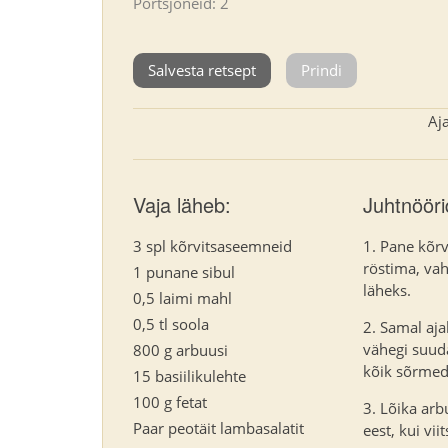
Portsjoneid: 2
Salvesta retsept
Prindi
Aj
Vaja läheb:
Juhtnööri
3 spl kõrvitsaseemneid
Pane kõrv
röstima, vah
1 punane sibul
läheks.
0,5 laimi mahl
0,5 tl soola
Samal ajal
vähegi suuda
800 g arbuusi
kõik sõrmed
15 basiilikulehte
100 g fetat
Lõika arb
Paar peotäit lambasalatit
eest, kui vi