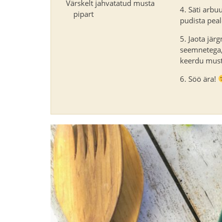
Värskelt jahvatatud musta
Säti arbuu
pipart
pudista peal
Jaota järg
seemnetega, 
keerdu must
Söö ära!