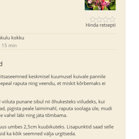
Hinda retsepti
akulu kokku
15 min
d
itsaseemned keskmisel kuumusel kuivale pannile
epeal raputa ning veendu, et miskit kõrbemaks ei
 viiluta punane sibul nii õhukesteks viiludeks, kui
d, pigista peale laimimahl, raputa soolaga üle, mudi
e vahel läbi ning jäta tõmbama.
uus umbes 2,5cm kuubikuteks. Lisapunktid saad selle
itsid ka kõik seemned välja urgitseda.