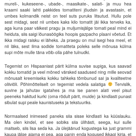
mureli-, kukeseene-, ubade-, maasikate-, salati- ja muu hea
kraami saaki lahti pakkides tomatiteni jõudsin ja avastasin, et
umbes kolmandik neist on teel suts puruks litsutud. Hullu pole
sest midagi, sest nii umbes kaks kilo tomatit jäi ikka terveks ka,
aga kuna paar väikest pragu ja muljumisjälge tomati peal mind ei
heiduta, siis saigi lõunasöögiks hoopis gazpacho plaani võetud. Et
ikka midagi raisku ei läheks. Ja praegu on mul isegi hea meel, et
nii läks, sest ilma sodide tomatiteta poleks selle mõnusa külma
supi mõte mulle täna võib-olla pähe tulnudki.
Tegemist on Hispaaniast pärit külma suvise supiga, kus saavad
kokku tomatid ja veel mõned värsked saadused ning mille seovad
mõnusalt kreemiseks kokku tahkeks tõmbunud sai ja kvaliteetne
oliiviõli. Põhimõtteliselt on tegemist vedela salatiga
Tervislik,
suvine ja jahutav igatahes ja ma ise panen alati veel pisut
peeneks hakitud kurki (oma rõdult pärit, muide) ja kindlasti punast
sibulat supi peale kaunistuseks ja tekstuuriks.
Normaalsed inimesed paneks siia sisse kindlasti ka küüslauku.
Ma olen kindel, et see sobiks siia ülihästi, seega, kui sulle
maitseb, siis lisa seda ka. Ja ülejäänud kogustega ka just grammi
kaupa jälge ajama ei pea, aga panin enda kogused ikkagi kirja, et