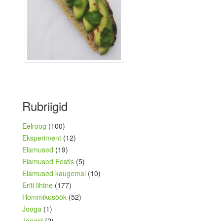
Rubriigid
Eelroog
(100)
Eksperiment
(12)
Elamused
(19)
Elamused Eestis
(5)
Elamused kaugemal
(10)
Eriti lihtne
(177)
Hommikusöök
(52)
Jooga
(1)
Joogid
(2)