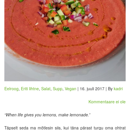
Eelroog
,
Eriti lihtne
,
Salat
,
Supp
,
Vegan
| 16. juuli 2017 | By
kadri
Kommentaare ei ole
“When life gives you lemons, make lemonade.”
Täpselt seda ma mõtlesin siis, kui täna pärast turgu oma ohtrat