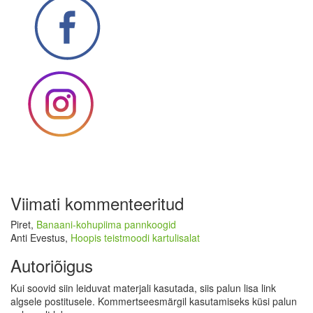
Viimati kommenteeritud
Piret
,
Banaani-kohupiima pannkoogid
Anti Evestus
,
Hoopis teistmoodi kartulisalat
Autoriõigus
Kui soovid siin leiduvat materjali kasutada, siis palun lisa link
algsele postitusele. Kommertseesmärgil kasutamiseks küsi palun