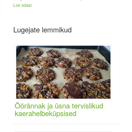
Loe edasi
Lugejate lemmikud
Öörännak ja üsna tervislikud
kaerahelbeküpsised