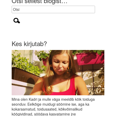
Otsi sellest blogist…
k
)
Kes kirjutab?
Mina olen Kadri ja mulle väga meeldib kõik toiduga
seonduv. Eelkõige muidugi söömine ise, aga ka
kokaraamatud, toidusaated, kõikvõimalikud
köögividinad, söödava kasvatamine jne