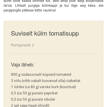
suvel tööle kaasa võtmise toit, sest seda pole isegi soojendada
tarvis. Lihtsalt purgiga külmkappi ja kui õige aeg käes, siis
pargipingile päikese kätte nautima!
Suviselt külm tomatisupp
Portsjoneid: 2
Vaja läheb:
800 g südasuviselt küpseid tomateid
3 viilu (võib vabalt kuivanud olla) ciabattat
1 lühike (ca 80 g) värske kurk (kooritud)
0,5 (ca 50 g) punast paprikat
0,5 (ca 50 g) punast sibulat
2 spl väga head oliiviõli