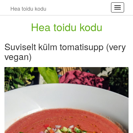
Hea toidu kodu
Toggle
Hea toidu kodu
Suviselt külm tomatisupp (very
vegan)