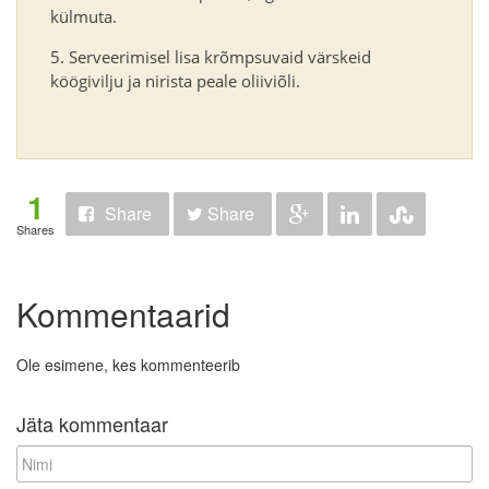
külmuta.
Serveerimisel lisa krõmpsuvaid värskeid
köögivilju ja nirista peale oliiviõli.
1
Share
Share
Shares
Kommentaarid
Ole esimene, kes kommenteerib
Jäta kommentaar
N
i