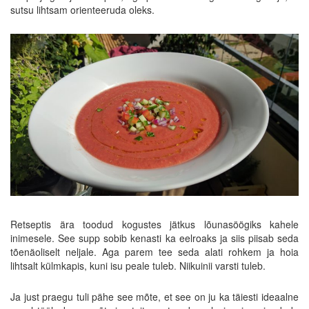
sutsu lihtsam orienteeruda oleks.
Retseptis ära toodud kogustes jätkus lõunasöögiks kahele
inimesele. See supp sobib kenasti ka eelroaks ja siis piisab seda
tõenäoliselt neljale. Aga parem tee seda alati rohkem ja hoia
lihtsalt külmkapis, kuni isu peale tuleb. Niikuinii varsti tuleb.
Ja just praegu tuli pähe see mõte, et see on ju ka täiesti ideaalne