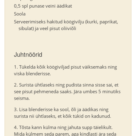
0,5 spl punase veini äädikat
Soola
Serveerimiseks hakitud köögivilju (kurki, paprikat,
sibulat) ja veel pisut oliiviõli
Juhtnöörid
Tükelda kõik köögiviljad pisut väiksemaks ning
viska blenderisse.
Surista ühtlaseks ning pudista sinna sisse sai, et
see pisut pehmeneda saaks. Jära umbes 5 minutiks
seisma.
Lisa blenderisse ka sool, õli ja äädikas ning
surista nii ühtlaseks, et kõik tükid on kadunud.
Tõsta kann külma ning jahuta supp täielikult.
Mida külmem seda parem, aga kindlasti ära seda