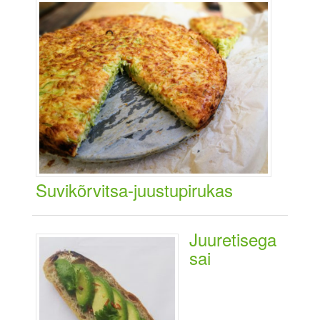
Suvikõrvitsa-juustupirukas
Juuretisega
sai