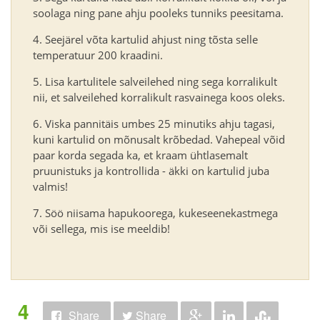
soolaga ning pane ahju pooleks tunniks peesitama.
Seejärel võta kartulid ahjust ning tõsta selle
temperatuur 200 kraadini.
Lisa kartulitele salveilehed ning sega korralikult
nii, et salveilehed korralikult rasvainega koos oleks.
Viska pannitäis umbes 25 minutiks ahju tagasi,
kuni kartulid on mõnusalt krõbedad. Vahepeal võid
paar korda segada ka, et kraam ühtlasemalt
pruunistuks ja kontrollida - äkki on kartulid juba
valmis!
Söö niisama hapukoorega, kukeseenekastmega
või sellega, mis ise meeldib!
4
Share
Share