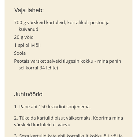
Vaja läheb:
700 g värskeid kartuleid, korralikult pestud ja
kuivanud
20 g võid
1 spl oliiviõli
Soola
Peotäis värsket salveid (lugesin kokku - mina panin
sel korral 34 lehte)
Juhtnöörid
Pane ahi 150 kraadini soojenema.
Tükelda kartulid pisut väiksemaks. Koorima mina
värskeid kartuleid ei vaevu.
Sega kartulid käte abil korralikult kokku õli, või ja