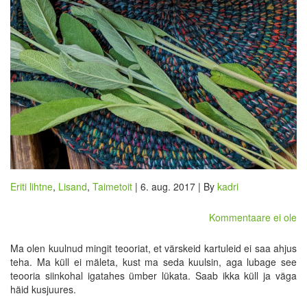
Eriti lihtne
,
Lisand
,
Taimetoit
| 6. aug. 2017 | By
kadri
Kommentaare ei ole
Ma olen kuulnud mingit teooriat, et värskeid kartuleid ei saa ahjus
teha. Ma küll ei mäleta, kust ma seda kuulsin, aga lubage see
teooria siinkohal igatahes ümber lükata. Saab ikka küll ja väga
häid kusjuures.