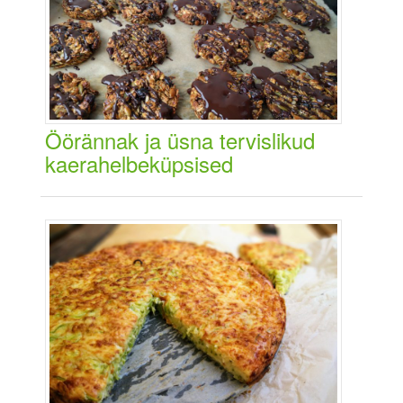
Öörännak ja üsna tervislikud
kaerahelbeküpsised