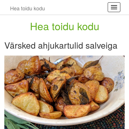
Hea toidu kodu
Toggle
Hea toidu kodu
Värsked ahjukartulid salveiga