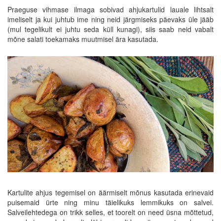
Praeguse vihmase ilmaga sobivad ahjukartulid lauale lihtsalt
imeliselt ja kui juhtub ime ning neid järgmiseks päevaks üle jääb
(mul tegelikult ei juhtu seda küll kunagi), siis saab neid vabalt
mõne salati toekamaks muutmisel ära kasutada.
Kartulite ahjus tegemisel on äärmiselt mõnus kasutada erinevaid
puisemaid ürte ning minu täielikuks lemmikuks on salvei.
Salveilehtedega on trikk selles, et toorelt on need üsna mõttetud,