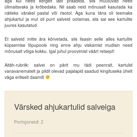
aga kui need kergelt läbi praadida, siis muutuvad need
ülimaitsvaks ja krõbedaks. Nii saab neid mõnusalt kasutada ka
näiteks värskel pastal või risotol. Aga kuna täna oli teemaks
ahjukartul ja mul oli punt salveid ootamas, siis sai see kartulite
juures kasutatud.
Et salveid mitte ära kõrvetada, siis lisasin selle alles kartulite
küpsemise lõpupoole ning enne ahju viskamist mudisin need
mõnusalt võiga kokku. Igal juhul proovimist väärt retsept!
Aitäh-rubriik: salvei on pärit mu tädi peenralt, kartulid
vanavanematelt ja pildil olevad pajalapid saadud kingituseks ühelt
väga eriliselt daamilt
Värsked ahjukartulid salveiga
Portsjoneid: 2