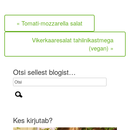
a
l
a
e
r
k
« Tomati-mozzarella salat
o
h
u
Vikerkaaresalat tahiinikastmega
s
t
(vegan) »
u
s
l
i
Otsi sellest blogist…
k
)
Kes kirjutab?