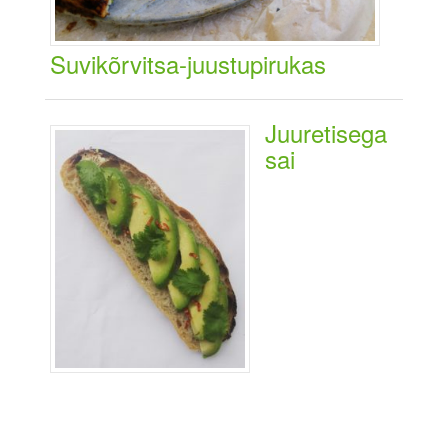
Suvikõrvitsa-juustupirukas
Juuretisega
sai