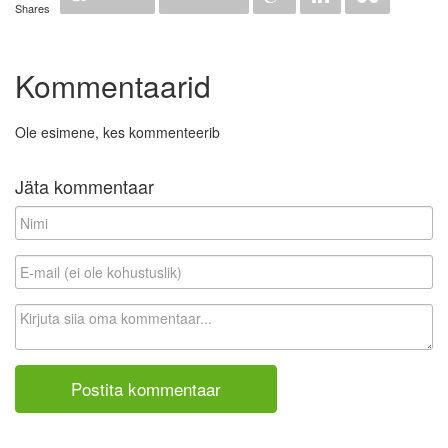
Shares
Kommentaarid
Ole esimene, kes kommenteerib
Jäta kommentaar
N
i
m
E
i
-
m
K
a
o
i
m
l
m
(
e
e
n
i
t
o